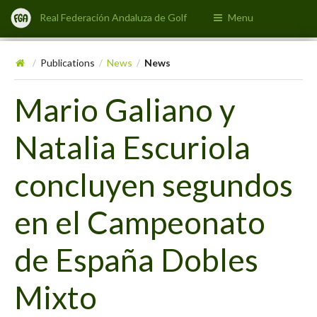
Real Federación Andaluza de Golf
Menu
Publications
News
News
/
/
/
Mario Galiano y
Natalia Escuriola
concluyen segundos
en el Campeonato
de España Dobles
Mixto