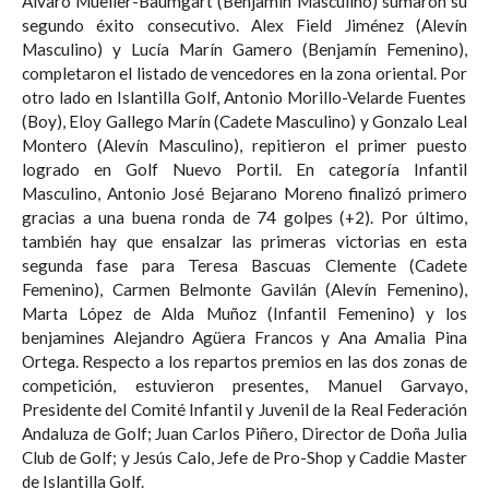
Álvaro Mueller-Baumgart (Benjamín Masculino) sumaron su
segundo éxito consecutivo. Alex Field Jiménez (Alevín
Masculino) y Lucía Marín Gamero (Benjamín Femenino),
completaron el listado de vencedores en la zona oriental. Por
otro lado en Islantilla Golf, Antonio Morillo-Velarde Fuentes
(Boy), Eloy Gallego Marín (Cadete Masculino) y Gonzalo Leal
Montero (Alevín Masculino), repitieron el primer puesto
logrado en Golf Nuevo Portil. En categoría Infantil
Masculino, Antonio José Bejarano Moreno finalizó primero
gracias a una buena ronda de 74 golpes (+2). Por último,
también hay que ensalzar las primeras victorias en esta
segunda fase para Teresa Bascuas Clemente (Cadete
Femenino), Carmen Belmonte Gavilán (Alevín Femenino),
Marta López de Alda Muñoz (Infantil Femenino) y los
benjamines Alejandro Agüera Francos y Ana Amalia Pina
Ortega. Respecto a los repartos premios en las dos zonas de
competición, estuvieron presentes, Manuel Garvayo,
Presidente del Comité Infantil y Juvenil de la Real Federación
Andaluza de Golf; Juan Carlos Piñero, Director de Doña Julia
Club de Golf; y Jesús Calo, Jefe de Pro-Shop y Caddie Master
de Islantilla Golf.