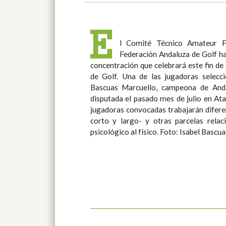
E
l Comité Técnico Amateur F
Federación Andaluza de Golf ha
concentración que celebrará este fin d
de Golf. Una de las jugadoras seleccionadas es la gaditana Isabel
Bascuas Marcuello, campeona de And
disputada el pasado mes de julio en Atal
jugadoras convocadas trabajarán difere
corto y largo- y otras parcelas relac
psicológico al físico. Foto: Isabel Bascu