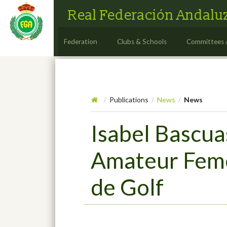
Real Federación Andaluz
Federation
Clubs & Schools
Committees 
Publications
News
News
/
/
/
Isabel Bascua
Amateur Feme
de Golf