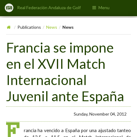
Real Federación Andaluza de Golf
Menu
Publications
News
News
/
/
/
Francia se impone
en el XVII Match
Internacional
Juvenil ante España
Sunday, November 04, 2012
F
rancia ha vencido a España por una ajustado tanteo
de 12.5 a 11.5 en el Match Internacional de