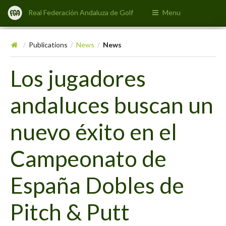
Real Federación Andaluza de Golf
Menu
Publications
News
News
/
/
/
Los jugadores
andaluces buscan un
nuevo éxito en el
Campeonato de
España Dobles de
Pitch & Putt