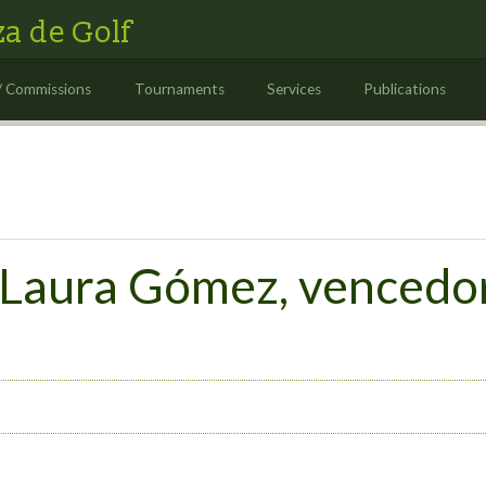
a de Golf
/ Commissions
Tournaments
Services
Publications
 Laura Gómez, vencedor