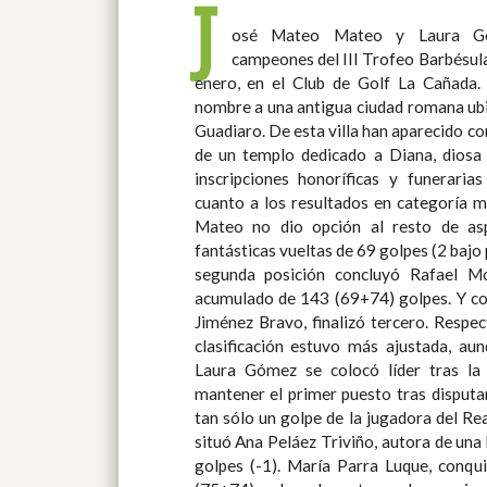
J
osé Mateo Mateo y Laura Gó
Manuel Garvayo, Presidente del Comi
campeones del III Trofeo Barbésula
Infantil de la Real Federación Andal
enero, en el Club de Golf La Cañada. El Trofeo Barbésula debe s
Presidente del Club de Golf La Cañada y D. Augusto Torres, Delegad
nombre a una antigua ciudad romana ubic
Guadiaro. De esta villa han aparecido con
de un templo dedicado a Diana, diosa
inscripciones honoríficas y funerarias 
cuanto a los resultados en categoría ma
Mateo no dio opción al resto de asp
fantásticas vueltas de 69 golpes (2 bajo pa
segunda posición concluyó Rafael M
acumulado de 143 (69+74) golpes. Y co
Jiménez Bravo, finalizó tercero. Respecto a la categoría femenina, la
clasificación estuvo más ajustada, au
Laura Gómez se colocó líder tras la
mantener el primer puesto tras disputar
tan sólo un golpe de la jugadora del Re
situó Ana Peláez Triviño, autora de una
golpes (-1). María Parra Luque, conqu