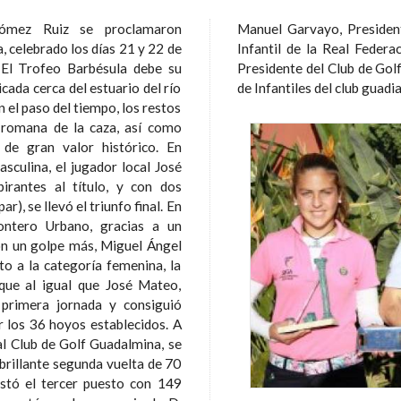
mez Ruiz se proclamaron
té Masculino, Junior, Juvenil e
, celebrado los días 21 y 22 de
uza de Golf, D. Ángel Gutiérrez,
u
o
ada cerca del estuario del río
de Infantiles del club guadi
 el paso del tiempo, los restos
 romana de la caza, así como
de gran valor histórico. En
sculina, el jugador local José
irantes al título, y con dos
r), se llevó el triunfo final. En
ontero Urbano, gracias a un
n un golpe más, Miguel Ángel
nque al igual que José Mateo,
 primera jornada y consiguió
 los 36 hoyos establecidos. A
al Club de Golf Guadalmina, se
 brillante segunda vuelta de 70
istó el tercer puesto con 149