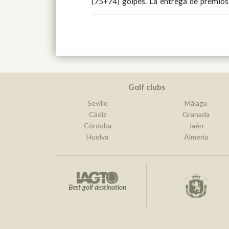
(75+74) golpes. La entrega de premios, contó con la presencia de D.
Golf clubs
Seville
Málaga
Cádiz
Granada
Córdoba
Jaén
Huelva
Almería
Best golf destination