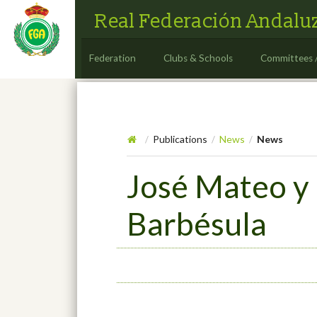
Real Federación Andaluz
Federation
Clubs & Schools
Committees 
Publications
News
News
/
/
/
José Mateo y
Barbésula