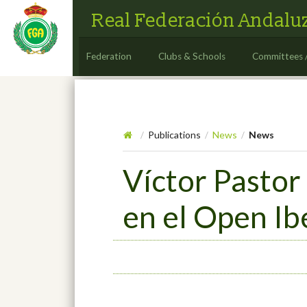
Real Federación Andaluz
Federation
Clubs & Schools
Committees 
Publications
News
News
/
/
/
Víctor Pastor
en el Open Ib