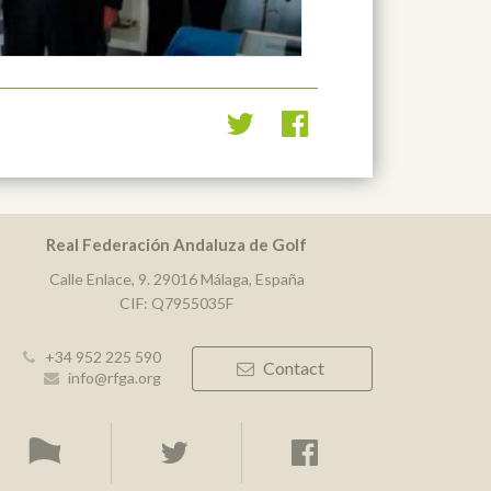
Real Federación Andaluza de Golf
Calle Enlace, 9. 29016 Málaga, España
CIF: Q7955035F
+34 952 225 590
Contact
info@rfga.org