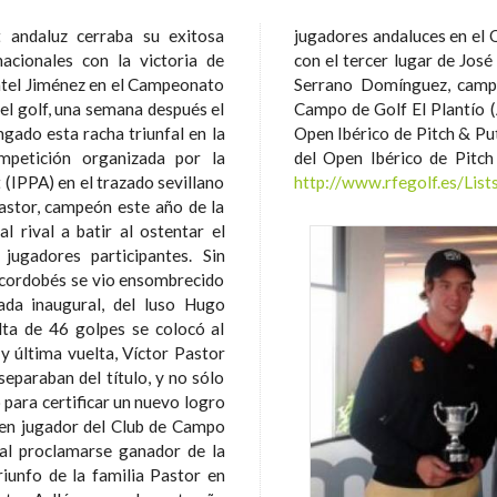
 andaluz cerraba su exitosa
rico de P&P se vio complementada
cionales con la victoria de
ez Bautista y el octavo de Vicente
tel Jiménez en el Campeonato
sada edición disputada en el
el golf, una semana después el
to: Víctor Pastor, campeón del
gado esta racha triunfal en la
onsultar la clasificación final
ompetición organizada por la
del Open Ibérico de Pitch 
 (IPPA) en el trazado sevillano
http://www.rfegolf.es/Lis
l rival a batir al ostentar el
gadores participantes. Sin
 cordobés se vio ensombrecido
nada inaugural, del luso Hugo
lta de 46 golpes se colocó al
separaban del título, y no sólo
 para certificar un nuevo logro
l proclamarse ganador de la