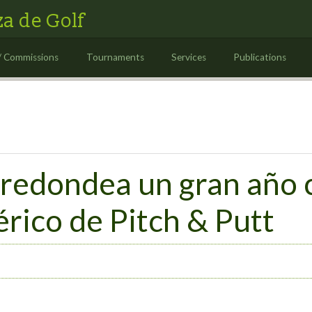
a de Golf
/ Commissions
Tournaments
Services
Publications
 redondea un gran año c
érico de Pitch & Putt