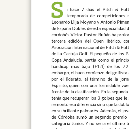
S
i hace 7 días el Pitch & Putt
jugadores andaluces en el Open Ibé
temporada de competiciones na
con el tercer lugar de José Luis Lóp
Leonardo Lilja Moyano y Antonio Pimen
Serrano Domínguez, campeón de la pa
de España Dobles de esta especialidad d
Campo de Golf El Plantío (Alicante). Fo
cordobés Víctor Pastor Rufián ha prolon
Open Ibérico de Pitch & Putt 2012. Para c
tercera edición del Open Ibérico, c
Asociación Internacional de Pitch & Putt
de La Cartuja Golf. El pequeño de los Pastor, campeón este año de la
Copa Andalucía, partía como el principa
hándicap más bajo (+1.4) de los 72 ju
embargo, el buen comienzo del golfista
por el liderato, al término de la jor
Espirito, quien con una formidable vue
frente de la clasificación. En la segunda y última vuelta, Víctor Pastor
tenía que recuperar los 3 golpes que le 
remontó esa diferencia sino que la dobló
en su brillante palmarés. Además, el joven jugador del Club de Campo
de Córdoba sumó un segundo premio a
categoría Junior. Y no sería el último triunfo de la familia Pastor en