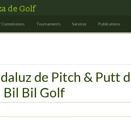
a de Golf
/ Commissions
Tournaments
Services
Publications
ndaluz de Pitch & Putt 
Bil Bil Golf