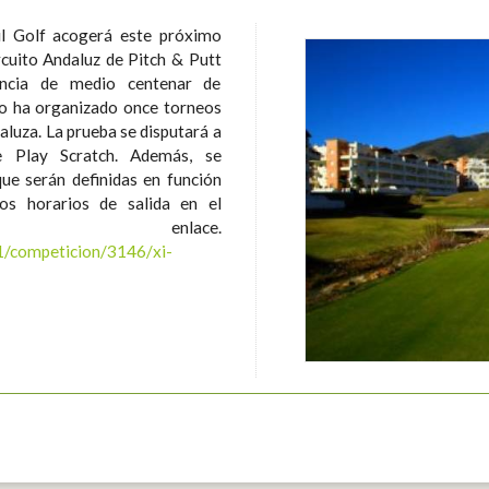
il Golf acogerá este próximo
rcuito Andaluz de Pitch & Putt
año ha organizado once torneos
isputará a
 Play Scratch. Además, se
ue serán definidas en función
 enlace.
H1/competicion/3146/xi-