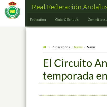
Real Federación Andaluz
Federation
Clubs & Schools
Committees 
Publications
News
News
/
/
/
El Circuito A
temporada en 