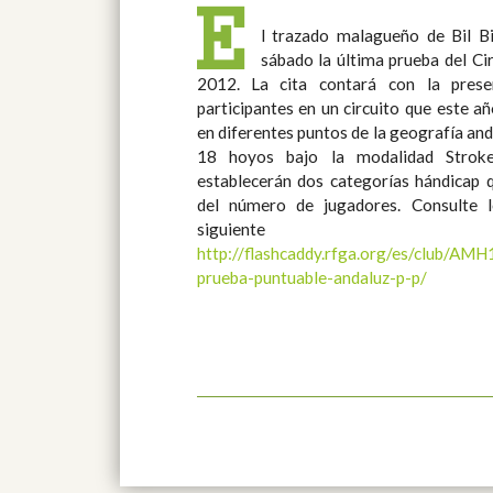
E
l trazado malagueño de Bil B
sábado la última prueba del Ci
2012. La cita contará con la presencia de medio centenar de
participantes en un circuito que este 
en diferentes puntos de la geografía andaluza. La prueba se d
18 hoyos bajo la modalidad Stroke
establecerán dos categorías hándicap q
del número de jugadores. Consulte los horarios de salida en el
siguiente
http://flashcaddy.rfga.org/es/club/AM
prueba-puntuable-andaluz-p-p/