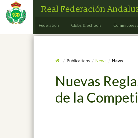
Real Federación Andaluz
Federation
Clubs & Schools
Committees 
Publications
News
News
/
/
/
Nuevas Regla
de la Compet