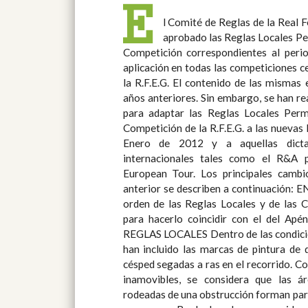
E
l Comité de Reglas de la Real 
sobre el Ritmo de Juego para inclu
aprobado las Reglas Locales Pe
cronometrar, en determinadas circu
Competición correspondientes al per
dos jugadores en un grupo de tres, en l
aplicación en todas las competiciones c
su vez se ha eliminado la condición po
la R.F.E.G. El contenido de las mismas es sustancialmente igual al de
tarde al lugar de salida, pero dentro de los cinco minutos posteriores a
años anteriores. Sin embargo, se han r
su hora de salida, era penalizado con dos
para adaptar las Reglas Locales Per
o pérdida del hoyo en el juego por hoyos,
Competición de la R.F.E.G. a las nuevas
ya que desde el 1 de Enero de 2012 re
Enero de 2012 y a aquellas dict
condición se ha convertido en Regla de
internacionales tales como el R&A 
Española de Golf Haga click en el sigui
European Tour. Los principales cambios con respecto a la edición
nuevas Reglas Locales Permanentes y Condiciones de la Competición
anterior se describen a continuación: EN GENERAL Se ha cambiado el
orden de las Reglas Locales y de las 
para hacerlo coincidir con el del Apén
REGLAS LOCALES Dentro de las condiciones anormales del terreno se
han incluido las marcas de pintura de 
césped segadas a ras en el recorrido. Con respecto a las obstrucciones
inamovibles, se considera que las áre
rodeadas de una obstrucción forman parte de la