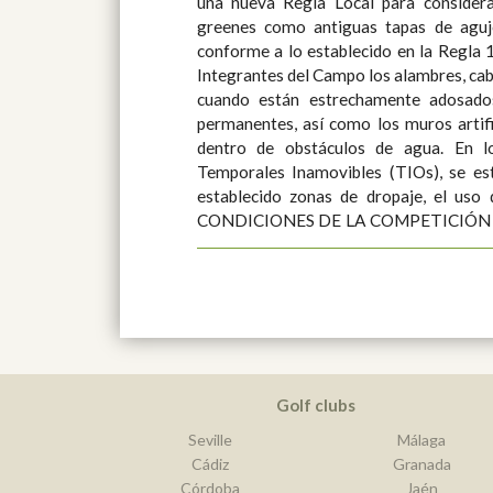
una nueva Regla Local para considera
greenes como antiguas tapas de aguj
conforme a lo establecido en la Regla 16-1c. Se definen co
Integrantes del Campo los alambres, cab
cuando están estrechamente adosado
permanentes, así como los muros artifi
dentro de obstáculos de agua. En lo referente a Obstrucciones
Temporales Inamovibles (TIOs), se es
establecido zonas de dropaje, el uso 
CONDICIONES DE LA COMPETICIÓN Se ha modificado la Condició
Golf clubs
Seville
Málaga
Cádiz
Granada
Córdoba
Jaén