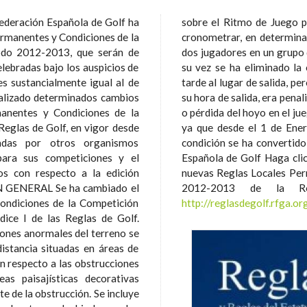
Federación Española de Golf ha
ir una nota por la que se permite
rmanentes y Condiciones de la
nstancias, a un único jugador, o a
iodo 2012-2013, que serán de
ugar de a un grupo completo. A
elebradas bajo los auspicios de
r la que si un jugador llegaba
ealizado determinados cambios
 golpes en el juego por golpes,
manentes y Condiciones de la
 en lugar de la descalificación,
 Reglas de Golf, en vigor desde
sulta innecesaria, pues dicha
adas por otros organismos
 Golf. Fuente: Real Federación
para sus competiciones y el
ente enlace para visualizar las
2012-2013 de la Rea
Condiciones de la Competición
http://reglasdegolf.rfga.or
dice I de las Reglas de Golf.
distancia situadas en áreas de
as paisajísticas decorativas
 obstrucción. Se incluye