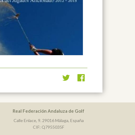
Real Federación Andaluza de Golf
Calle Enlace, 9. 29016 Málaga, España
CIF: Q7955035F