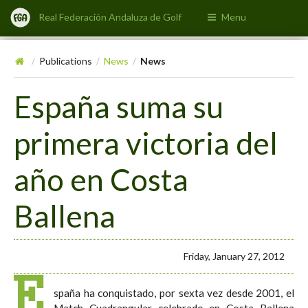
Real Federación Andaluza de Golf
Menu
Publications
News
News
/
/
/
España suma su
primera victoria del
año en Costa
Ballena
Friday, January 27, 2012
E
spaña ha conquistado, por sexta vez desde 2001, el
Match Cuadrangular celebrado en Costa Ballena