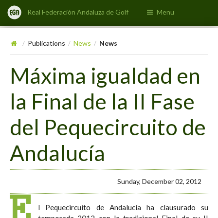
Real Federación Andaluza de Golf
Menu
Publications
News
News
/
/
/
Máxima igualdad en
la Final de la II Fase
del Pequecircuito de
Andalucía
Sunday, December 02, 2012
E
l Pequecircuito de Andalucía ha clausurado su
temporada 2012 con la tradicional Final de su II