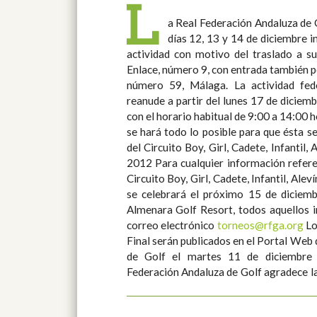
L
a Real Federación Andaluza de 
días 12, 13 y 14 de diciembre 
actividad con motivo del traslado a s
Enlace, número 9, con entrada también p
número 59, Málaga. La actividad federativa está prevista que se
reanude a partir del lunes 17 de diciemb
con el horario habitual de 9:00 a 14:00 h
se hará todo lo posible para que ésta se pueda ad
del Circuito Boy, Girl, Cadete, Infantil,
2012 Para cualquier información referente a la Final de la II Fase del
Circuito Boy, Girl, Cadete, Infantil, Ale
se celebrará el próximo 15 de diciemb
Almenara Golf Resort, todos aquellos i
correo electrónico
torneos@rfga.org
Los horarios de salida para dicha
Final serán publicados en el Portal Web
de Golf el martes 11 de diciembre a la
Federación Andaluza de Golf agradece l