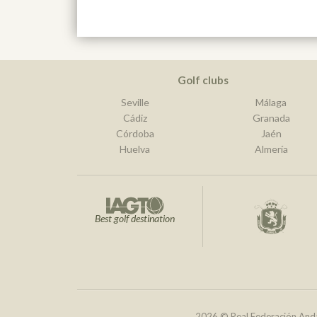
Golf clubs
Seville
Málaga
Cádiz
Granada
Córdoba
Jaén
Huelva
Almería
Best golf destination
2026 © Real Federación Anda