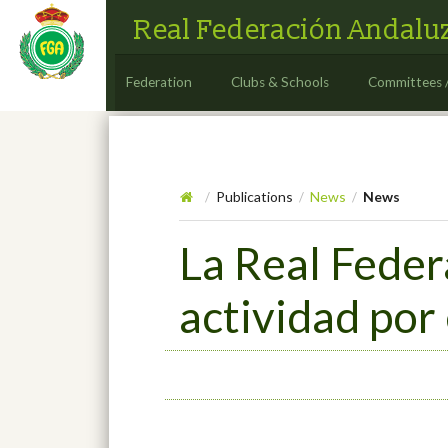
Real Federación Andaluz
Federation
Clubs & Schools
Committees 
Publications
News
News
/
/
/
La Real Feder
actividad por