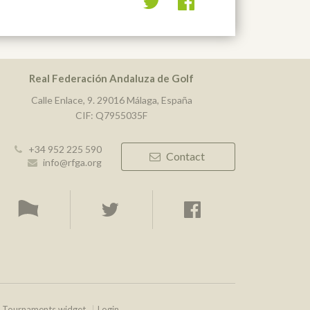
Real Federación Andaluza de Golf
Calle Enlace, 9. 29016 Málaga, España
CIF: Q7955035F
+34 952 225 590
Contact
info@rfga.org
Tournaments widget
Login