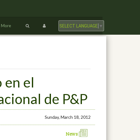
More
SELECT LANGUAGE
▼
 en el
acional de P&P
Sunday, March 18, 2012
News