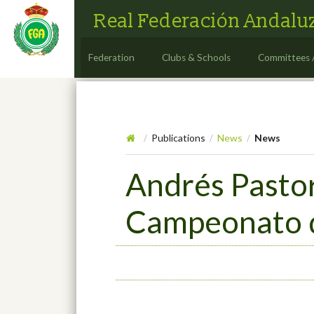
Real Federación Andaluz
Federation
Clubs & Schools
Committees 
Publications
News
News
/
/
/
Andrés Pastor
Campeonato d