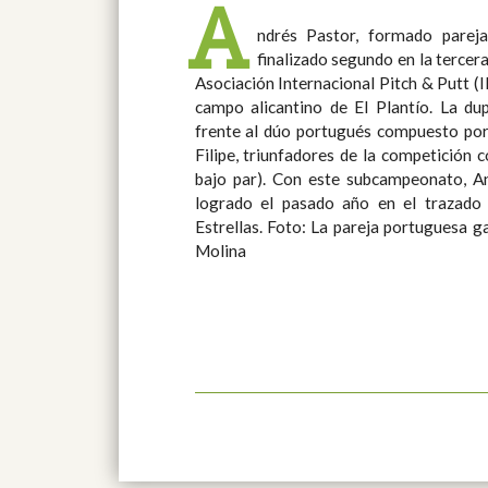
A
ndrés Pastor, formado parej
finalizado segundo en la tercer
Asociación Internacional Pitch & Putt (
campo alicantino de El Plantío. La dupla española nada pudo hacer
frente al dúo portugués compuesto por
Filipe, triunfadores de la competición co
bajo par). Con este subcampeonato, Andrés Pastor repite el puesto
logrado el pasado año en el trazado
Estrellas. Foto: La pareja portuguesa ganadora del torneo / Fernando
Molina