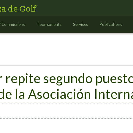
a de Golf
/ Commissions
Tournaments
Services
Publications
 repite segundo puesto
e la Asociación Intern