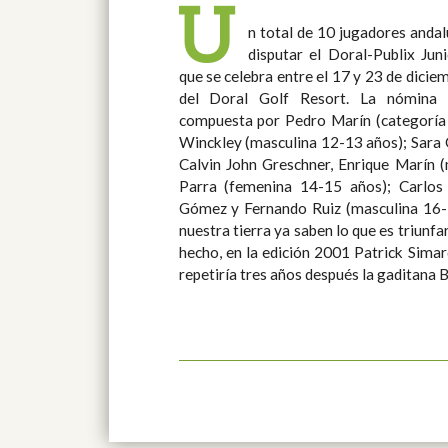
U
n total de 10 jugadores anda
disputar el Doral-Publix Jun
que se celebra entre el 17 y 23 de dicie
del Doral Golf Resort. La nómina de golfistas andaluces está
compuesta por Pedro Marín (categoría 
Winckley (masculina 12-13 años); Sara 
Calvin John Greschner, Enrique Marín 
Parra (femenina 14-15 años); Carlos
Gómez y Fernando Ruiz (masculina 16-18 años). Varios
nuestra tierra ya saben lo que es triunfa
hecho, en la edición 2001 Patrick Simard