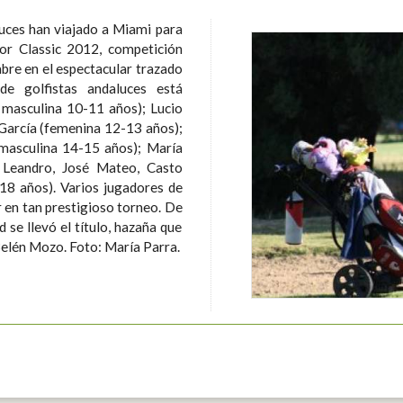
luces han viajado a Miami para
ior Classic 2012, competición
mbre en el espectacular trazado
masculina 10-11 años); Lucio
García (femenina 12-13 años);
(masculina 14-15 años); María
 Leandro, José Mateo, Casto
 jugadores de
r en tan prestigioso torneo. De
 se llevó el título, hazaña que
repetiría tres años después la gaditana Belén Mozo. Foto: María Parra.