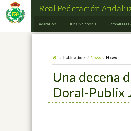
Real Federación Andaluz
Federation
Clubs & Schools
Committees 
Publications
News
News
/
/
/
Una decena de
Doral-Publix 