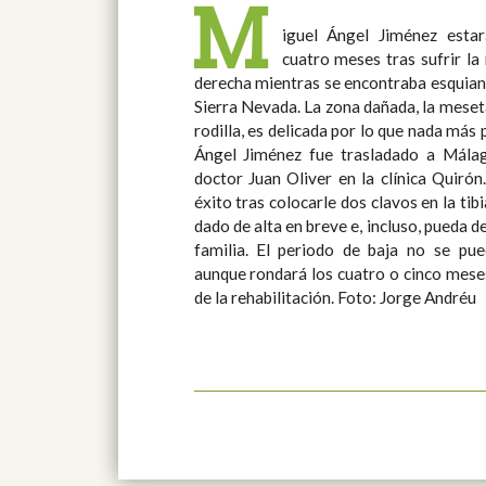
M
iguel Ángel Jiménez esta
cuatro meses tras sufrir la 
derecha mientras se encontraba esquian
Sierra Nevada. La zona dañada, la meseta 
rodilla, es delicada por lo que nada más 
Ángel Jiménez fue trasladado a Mála
doctor Juan Oliver en la clínica Quirón. La intervención se saldó c
éxito tras colocarle dos clavos en la tib
dado de alta en breve e, incluso, pueda d
familia. El periodo de baja no se puede determinar con exactitud,
aunque rondará los cuatro o cinco mese
de la rehabilitación. Foto: Jorge Andréu