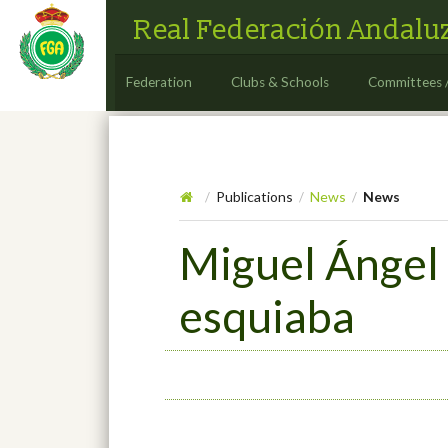
Real Federación Andaluz
Federation
Clubs & Schools
Committees 
Publications
News
News
/
/
/
Miguel Ángel 
esquiaba