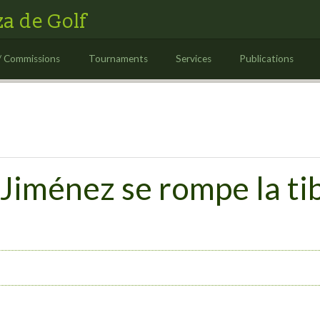
a de Golf
/ Commissions
Tournaments
Services
Publications
Jiménez se rompe la ti