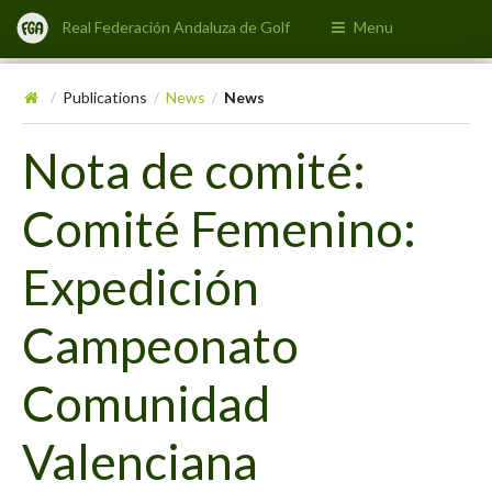
Real Federación Andaluza de Golf
Menu
Publications
News
News
/
/
/
Nota de comité:
Comité Femenino:
Expedición
Campeonato
Comunidad
Valenciana