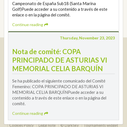
Campeonato de España Sub18 (Santa Marina
Golf)Puede acceder a su contenido a través de este
enlace o en la página del comité.
Continue reading
Thursday, November 23, 2023
Real Federación Andaluza de Golf
Nota de comité: COPA
Calle Enlace, 9. 29016 Málaga, España
PRINCIPADO DE ASTURIAS VI
CIF: Q7955035F
MEMORIAL CELIA BARQUÍN
+34 952 225 590
Contact
info@rfga.org
Se ha publicado el siguiente comunicado del Comité
Femenino: COPA PRINCIPADO DE ASTURIAS VI
MEMORIAL CELIA BARQUÍNPuede acceder a su
contenido a través de este enlace o en la página del
comité.
Continue reading
2026 © Real Federación Andaluza de Golf
Privacy Policy
Cookies Policy
Legal note
© DarkSky
Tournaments widget