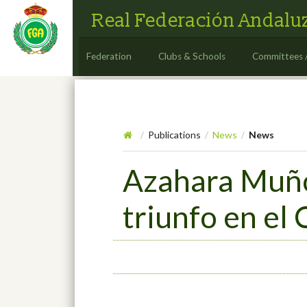
Real Federación Andaluz
Federation
Clubs & Schools
Committees 
Publications
News
News
/
/
/
Azahara Muñoz
triunfo en el