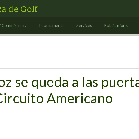
a de Golf
/ Commissions
Tournaments
Services
Publications
 se queda a las puerta
 Circuito Americano