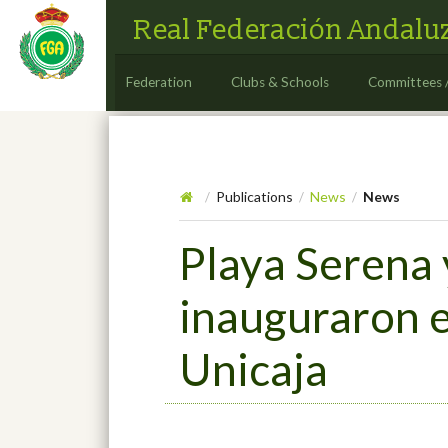
Real Federación Andaluz
Federation
Clubs & Schools
Committees 
Publications
News
News
/
/
/
Playa Serena 
inauguraron e
Unicaja