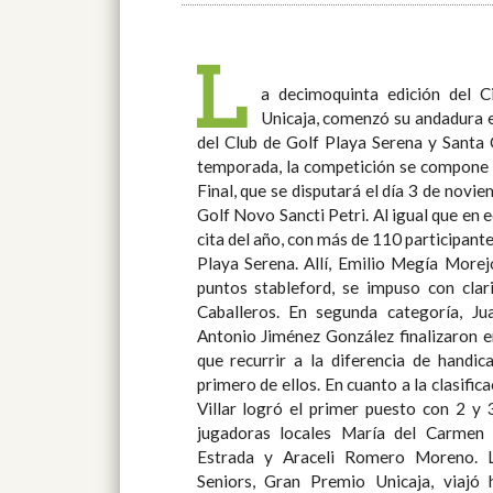
L
a decimoquinta edición del C
dos sobresalientes registros de 45
Unicaja, comenzó su andadura e
Damas, Amalia Sáez Miranda fue la
del Club de Golf Playa Serena y Santa Cl
puntos stableford. La segunda posición, a 3
temporada, la competición se compone 
para la golfista local Adela Martínez R
Final, que se disputará el día 3 de novi
Premio Unicaja, está patrocinado por e
Golf Novo Sancti Petri. Al igual que en ediciones anteriores, la primera
organizado por la Real Federación Andaluza de Golf. Su próximo
cita del año, con más de 110 participante
Playa Serena. Allí, Emilio Megía Morej
puntos stableford, se impuso con clar
Caballeros. En segunda categoría, Juan Antonio Algaba Molina y
Antonio Jiménez González finalizaron 
que recurrir a la diferencia de handic
primero de ellos. En cuanto a la clasificación de Damas, Elena Mínguez
Villar logró el primer puesto con 2 y 
jugadoras locales María del Carmen 
Estrada y Araceli Romero Moreno. La segunda cita del Circuito
Seniors, Gran Premio Unicaja, viajó