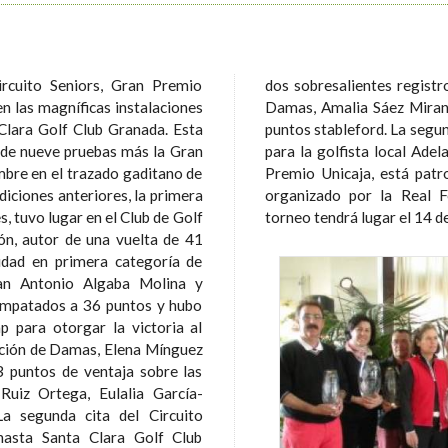
ircuito Seniors, Gran Premio
 y 46 puntos, respectivamente. En
n las magníficas instalaciones
 mejor gracias a una ronda de 39
ara Golf Club Granada. Esta
 puntos de la vencedora, fue
de nueve pruebas más la Gran
eche. El Circuito Seniors, Gran
embre en el trazado gaditano de
sta entidad financiera y está
s, tuvo lugar en el Club de Golf
torneo tendrá lugar el 14 d
ón, autor de una vuelta de 41
idad en primera categoría de
empatados a 36 puntos y hubo
ap para otorgar la victoria al
3 puntos de ventaja sobre las
Ruiz Ortega, Eulalia García-
 hasta Santa Clara Golf Club