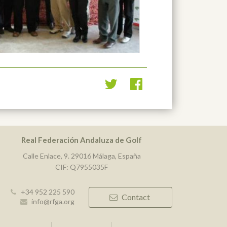
Real Federación Andaluza de Golf
Calle Enlace, 9. 29016 Málaga, España
CIF: Q7955035F
+34 952 225 590
Contact
info@rfga.org