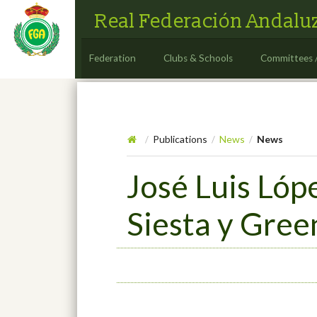
Real Federación Andaluz
Federation
Clubs & Schools
Committees 
Publications
News
News
/
/
/
José Luis Lóp
Siesta y Gree