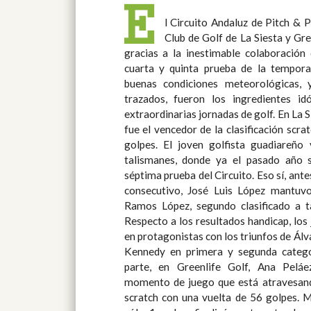
E
l Circuito Andaluz de Pitch & 
féminas en Greenlife, pero la dife
Club de Golf de La Siesta y Gre
Martínez Navarro el triunfo final en
gracias a la inestimable colaboración 
de premios, contó con la presencia de A
cuarta y quinta prueba de la temporada. En ambos recorrido
Comité Técnico de Pitch & Putt de la Real Federación Andal
buenas condiciones meteorológicas, 
Golf; Carlos Ramón de Fata, Capitán 
trazados, fueron los ingredientes i
Siesta y Francisco Galán, Director de 
extraordinarias jornadas de golf. En La Siesta, José Luis López Bautista
prueba del Circuito Andaluz de Pitch & Putt se celebrará el día 28 de
fue el vencedor de la clasificación scra
golpes. El joven golfista guadiareñ
talismanes, donde ya el pasado año 
séptima prueba del Circuito. Eso sí, antes de sumar este segundo éxito
consecutivo, José Luis López mantuv
Ramos López, segundo clasificado a t
Respecto a los resultados handicap, los
en protagonistas con los triunfos de Ál
Kennedy en primera y segunda categoría,
parte, en Greenlife Golf, Ana Peláe
momento de juego que está atravesando
scratch con una vuelta de 56 golpes. M