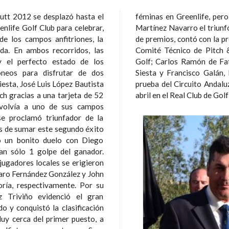
Putt 2012 se desplazó hasta el
rencia de handicap otorgó a Álvaro
enlife Golf Club para celebrar,
 2ª categoría. En cuanto al reparto
de los campos anfitriones, la
ntonio Fuentes, Presidente del
s, las
uza de
y el perfecto estado de los
de Campo del Club de Golf La
dóneos para disfrutar de dos
Greenlife Golf Club. La sexta
tch gracias a una tarjeta de 52
abril en el Real Club de Gol
o volvía a uno de sus campos
se proclamó triunfador de la
o un bonito duelo con Diego
an sólo 1 golpe del ganador.
 jugadores locales se erigieron
varo Fernández González y John
 respectivamente. Por su
z Triviño evidenció el gran
 y conquistó la clasificación
uy cerca del primer puesto, a