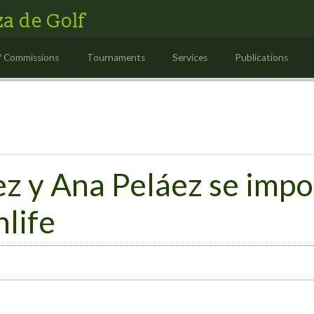
a de Golf
/ Commissions
Tournaments
Services
Publications
ez y Ana Peláez se imp
nlife