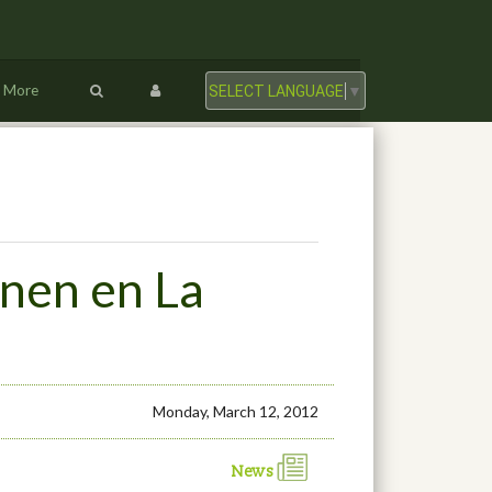
More
SELECT LANGUAGE
▼
onen en La
Monday, March 12, 2012
News