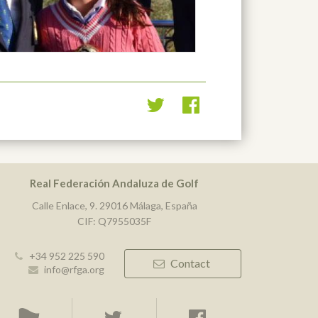
Real Federación Andaluza de Golf
Calle Enlace, 9. 29016 Málaga, España
CIF: Q7955035F
+34 952 225 590
Contact
info@rfga.org