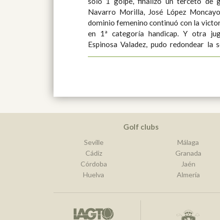
sólo 1 golpe, finalizó un terceto de 
Navarro Morilla, José López Moncayo 
dominio femenino continuó con la victo
en 1ª categoría handicap. Y otra ju
Espinosa Valadez, pudo redondear la s
Golf clubs
Seville
Málaga
Cádiz
Granada
Córdoba
Jaén
Huelva
Almería