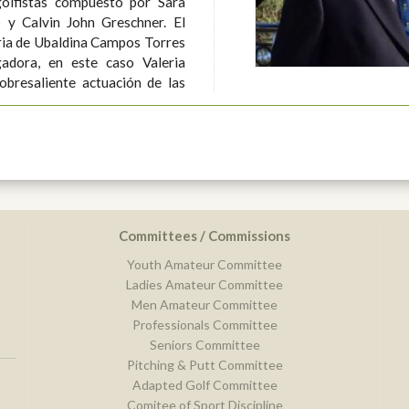
golfistas compuesto por Sara
y Calvin John Greschner. El
ria de Ubaldina Campos Torres
gadora, en este caso Valeria
obresaliente actuación de las
Committees / Commissions
Youth Amateur Committee
Ladies Amateur Committee
Men Amateur Committee
Professionals Committee
Seniors Committee
Pitching & Putt Committee
Adapted Golf Committee
Comitee of Sport Discipline