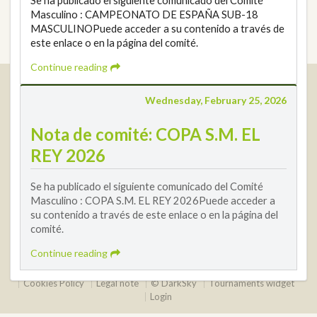
Se ha publicado el siguiente comunicado del Comité
Masculino : CAMPEONATO DE ESPAÑA SUB-18
MASCULINOPuede acceder a su contenido a través de
este enlace o en la página del comité.
Continue reading
Real Federación Andaluza de Golf
Wednesday, February 25, 2026
Calle Enlace, 9. 29016 Málaga, España
CIF: Q7955035F
Nota de comité: COPA S.M. EL
+34 952 225 590
REY 2026
Contact
info@rfga.org
Se ha publicado el siguiente comunicado del Comité
Masculino : COPA S.M. EL REY 2026Puede acceder a
su contenido a través de este enlace o en la página del
comité.
Continue reading
2026 © Real Federación Andaluza de Golf
Privacy Policy
Cookies Policy
Legal note
© DarkSky
Tournaments widget
Login