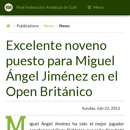
Real Federación Andaluza de Golf
Menu
Publications
News
News
/
/
/
Excelente noveno
puesto para Miguel
Ángel Jiménez en el
Open Británico
Sunday, July 22, 2012
M
iguel Ángel Jiménez ha sido el mejor jugador
español en el Open Británico, que se ha disputado