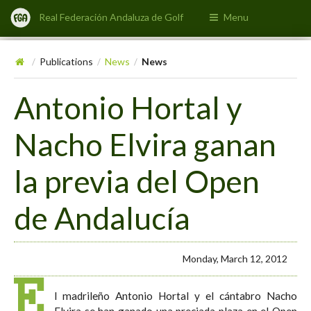
Real Federación Andaluza de Golf
Menu
Publications
News
News
/
/
/
Antonio Hortal y
Nacho Elvira ganan
la previa del Open
de Andalucía
Monday, March 12, 2012
E
l madrileño Antonio Hortal y el cántabro Nacho
Elvira se han ganado una preciada plaza en el Open