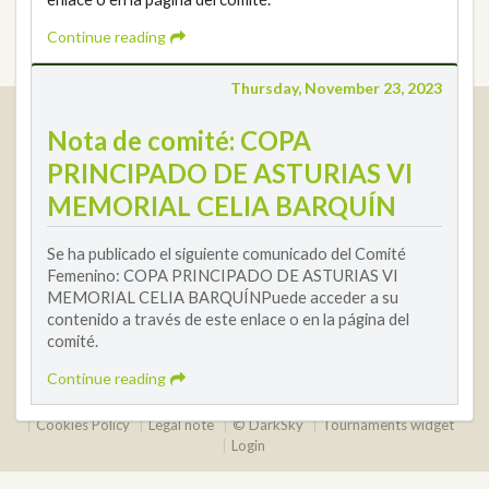
Continue reading
Thursday, November 23, 2023
Real Federación Andaluza de Golf
Nota de comité: COPA
Calle Enlace, 9. 29016 Málaga, España
PRINCIPADO DE ASTURIAS VI
CIF: Q7955035F
MEMORIAL CELIA BARQUÍN
+34 952 225 590
Contact
info@rfga.org
Se ha publicado el siguiente comunicado del Comité
Femenino: COPA PRINCIPADO DE ASTURIAS VI
MEMORIAL CELIA BARQUÍNPuede acceder a su
contenido a través de este enlace o en la página del
comité.
Continue reading
2026 © Real Federación Andaluza de Golf
Privacy Policy
Cookies Policy
Legal note
© DarkSky
Tournaments widget
Login