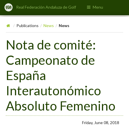
Real Federación Andaluza de Golf
Menu
Publications
News
News
/
/
/
Nota de comité:
Campeonato de
España
Interautonómico
Absoluto Femenino
Friday, June 08, 2018