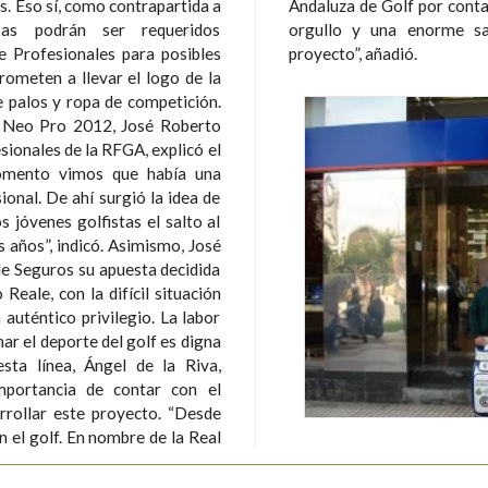
da a
s un
tas podrán ser requeridos
ontribuir a este prometedor
 Profesionales para posibles
proyecto”, añadió.
ometen a llevar el logo de la
 palos y ropa de competición.
a Neo Pro 2012, José Roberto
sionales de la RFGA, explicó el
 momento vimos que había una
ional. De ahí surgió la idea de
s jóvenes golfistas el salto al
icó. Asimismo, José
e Seguros su apuesta decidida
Reale, con la difícil situación
auténtico privilegio. La labor
ar el deporte del golf es digna
mportancia de contar con el
rrollar este proyecto. “Desde
n el golf. En nombre de la Real