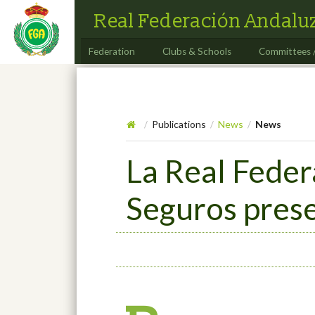
Real Federación Andaluz
Federation
Clubs & Schools
Committees 
Publications
News
News
/
/
/
La Real Feder
Seguros pres