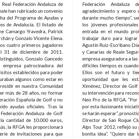
a Real Federación Andaluza de
 quiero expresaros mi total
eale han rubricado un convenio
inuemos siendo una buena pareja
cha del Programa de Ayudas y
e la Riva también se dirigió a
alucía. El listado de
desearles “una feliz
ime Camargo Yravedra, Patrick
es aconsejó “ser pacientes y
chán y Gonzalo Vicente Elena.
os marcados”. Por otra parte,
 los cuatro primeros jugadores
rector Territorial en Andalucía
al 31 de diciembre de 2011.
 el apoyo incondicional de la
istinguidos, Gonzalo Gancedo
ciones de golfistas. “En estos
, empresa patrocinadora del
s que apostar por los jóvenes.
iguraban algunos como estar en
ndo”, apuntó. Javier Pérez-
o residir en nuestra Comunidad
guros en Andalucía, aprovechó
er más de 28 años, no formar
anza depositada en el programa
eración Española de Golf o no
o consecutivo hemos apostado
ayudas oficiales. Tras la
vencidos que los frutos no
 Federación Andaluza de Golf
uir el acto, Guillermo Navarro,
la cantidad de 10.000 euros,
único torneo en Andalucía del
más, la RFGA les proporcionará
 “dejarles formar parte de esta
erie de invitaciones para que
a Reale y a la Real Federación