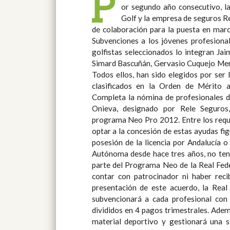
P
or segundo año consecutivo, l
Federación Andaluza de golf
Golf y la empresa de seguros R
agradecimiento y espero que cont
de colaboración para la puesta en mar
durante mucho tiempo”, señaló. Ángel d
Subvenciones a los jóvenes profesionales de And
los jóvenes profesionales seleccionados para 
golfistas seleccionados lo integran Ja
entrada en el mundo profesional” y l
Simard Bascuñán, Gervasio Cuquejo Mer
trabajar duro para lograr los objetiv
Todos ellos, han sido elegidos por ser
Agustín Ruiz-Escribano Díaz Pintado, Di
clasificados en la Orden de Mérito 
y Canarias de Reale Seguros, manifestó
Completa la nómina de profesionales d
empresa aseguradora a las nuevas genera
Onieva, designado por Rele Seguros
difíciles tiempos es cuando más tenemo
programa Neo Pro 2012. Entre los requisitos establecidos para poder
Ellos son el futuro y tienen que ser conscientes de la magnífica
optar a la concesión de estas ayudas f
oportunidad que les estamos brinda
posesión de la licencia por Andalucía 
Ximénez, Director de Golf de Reale Se
Autónoma desde hace tres años, no ten
su intervención para reconocer la confi
parte del Programa Neo de la Real Fed
Neo Pro de la RFGA. “Por segundo añ
contar con patrocinador ni haber recibido 
por esta ilusionante iniciativa y estamos con
presentación de este acuerdo, la Real
se harán esperar”, pronosticó. Para concl
subvencionará a cada profesional con 
Director de San Roque Club, sede del 
divididos en 4 pagos trimestrales. Ade
Alps Tour 2012, reflejó su gratitud por
material deportivo y gestionará una s
bonita idea”. “Quiero dar las gracias 