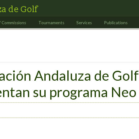
a de Golf
/ Commissions
Tournaments
Services
Publications
ación Andaluza de Golf
entan su programa Neo