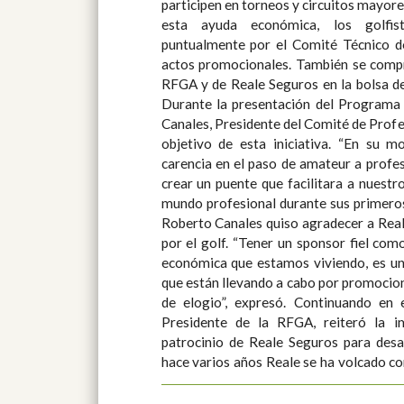
participen en torneos y circuitos mayores. Eso sí, como contraparti
Andaluza de Golf por contar con San Roque Club. Para nosotros e
esta ayuda económica, los golfis
orgullo y una enorme satisfacción c
puntualmente por el Comité Técnico de
actos promocionales. También se compr
RFGA y de Reale Seguros en la bolsa de
Durante la presentación del Program
Canales, Presidente del Comité de Profe
objetivo de esta iniciativa. “En su
carencia en el paso de amateur a profes
crear un puente que facilitara a nuestro
mundo profesional durante sus primeros años”, ind
Roberto Canales quiso agradecer a Real
por el golf. “Tener un sponsor fiel como 
económica que estamos viviendo, es un 
que están llevando a cabo por promocion
de elogio”, expresó. Continuando en esta línea, Ángel de la Riva,
Presidente de la RFGA, reiteró la i
patrocinio de Reale Seguros para desa
hace varios años Reale se ha volcado co