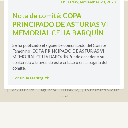
Thursday, November 23, 2023
Real Federación Andaluza de Golf
Nota de comité: COPA
Calle Enlace, 9. 29016 Málaga, España
PRINCIPADO DE ASTURIAS VI
CIF: Q7955035F
MEMORIAL CELIA BARQUÍN
+34 952 225 590
Contact
info@rfga.org
Se ha publicado el siguiente comunicado del Comité
Femenino: COPA PRINCIPADO DE ASTURIAS VI
MEMORIAL CELIA BARQUÍNPuede acceder a su
contenido a través de este enlace o en la página del
comité.
Continue reading
2026 © Real Federación Andaluza de Golf
Privacy Policy
Cookies Policy
Legal note
© DarkSky
Tournaments widget
Login