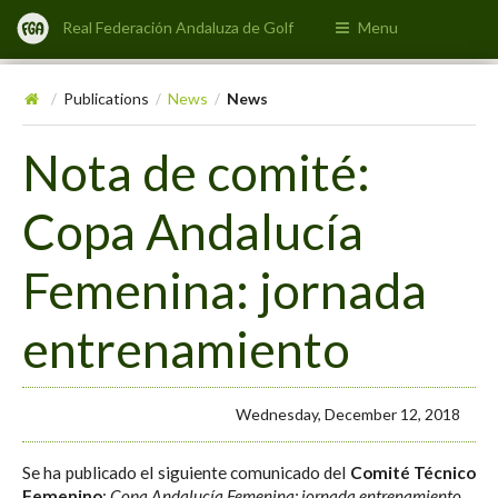
Real Federación Andaluza de Golf
Menu
Publications
News
News
/
/
/
Nota de comité:
Copa Andalucía
Femenina: jornada
entrenamiento
Wednesday, December 12, 2018
Se ha publicado el siguiente comunicado del
Comité Técnico
Femenino
:
Copa Andalucía Femenina: jornada entrenamiento