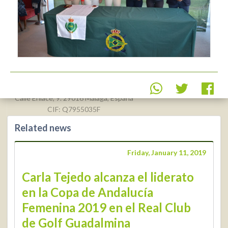
Real Federación Andaluza de
Golf
Calle Enlace, 9. 29016 Málaga, España
CIF: Q7955035F
Related news
+34 952 225
590
Contact
Friday, January 11, 2019
info@rfga.org
Carla Tejedo alcanza el liderato
en la Copa de Andalucía
Femenina 2019 en el Real Club
de Golf Guadalmina