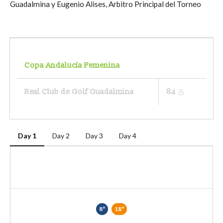
Guadalmina y Eugenio Alises, Arbitro Principal del Torneo
Copa Andalucía Femenina
Real Club de Golf Guadalmina
84
Day 1
Day 2
Day 3
Day 4
8º
18º