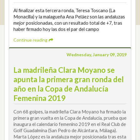
2026 © Real Federación Andaluza de Golf
Privacy Policy
Al finalizar esta tercera ronda, Teresa Toscano (La
Cookies Policy
Legal note
© DarkSky
Tournaments widget
Monacilla) y la malagueña Ana Peláez son las andaluzas
Login
mejor posicionadas, con un resultado total de +7, tras
haber firmado hoy las dos el par del campo
Continue reading
Wednesday, January 09, 2019
La madrileña Clara Moyano se
apunta la primera gran ronda del
año en la Copa de Andalucía
Femenina 2019
Con 68 golpes, la madrileña Clara Moyano ha firmado la
primera gran vuelta en la Copa de Andalucía, prueba que
inaugura el calendario femenino 2019 en el Real Club de
Golf Guadalmina (San Pedro de Alcántara, Málaga).
Marta López es la andaluza mejor posicionada tras esta