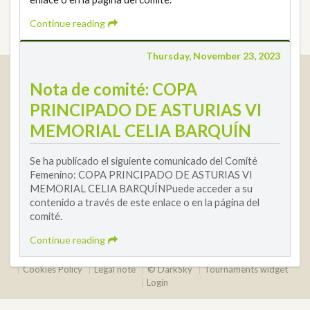
Continue reading
Thursday, November 23, 2023
Real Federación Andaluza de Golf
Nota de comité: COPA
Calle Enlace, 9. 29016 Málaga, España
PRINCIPADO DE ASTURIAS VI
CIF: Q7955035F
MEMORIAL CELIA BARQUÍN
+34 952 225 590
Contact
info@rfga.org
Se ha publicado el siguiente comunicado del Comité
Femenino: COPA PRINCIPADO DE ASTURIAS VI
MEMORIAL CELIA BARQUÍNPuede acceder a su
contenido a través de este enlace o en la página del
comité.
Continue reading
2026 © Real Federación Andaluza de Golf
Privacy Policy
Cookies Policy
Legal note
© DarkSky
Tournaments widget
Login