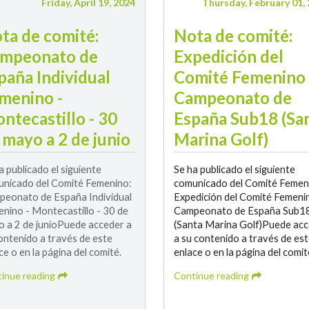
Friday, April 19, 2024
Thursday, February 01,
ta de comité:
Nota de comité:
mpeonato de
Expedición del
paña Individual
Comité Femenino 
menino -
Campeonato de
ntecastillo - 30
España Sub18 (Sa
 mayo a 2 de junio
Marina Golf)
a publicado el siguiente
Se ha publicado el siguiente
nicado del Comité Femenino:
comunicado del Comité Femen
eonato de España Individual
Expedición del Comité Femenin
nino - Montecastillo - 30 de
Campeonato de España Sub1
 a 2 de junioPuede acceder a
(Santa Marina Golf)Puede ac
ontenido a través de este
a su contenido a través de es
ce o en la página del comité.
enlace o en la página del comit
inue reading
Continue reading