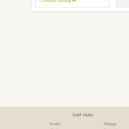
Continue reading
Golf clubs
Seville
Málaga