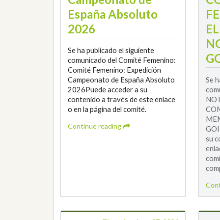
España Absoluto
F
2026
E
N
Se ha publicado el siguiente
GO
comunicado del Comité Femenino:
Comité Femenino: Expedición
Campeonato de España Absoluto
Se h
2026Puede acceder a su
comu
contenido a través de este enlace
NOT
o en la página del comité.
COM
MEM
Continue reading
GOI
su c
enla
comi
comp
Cont