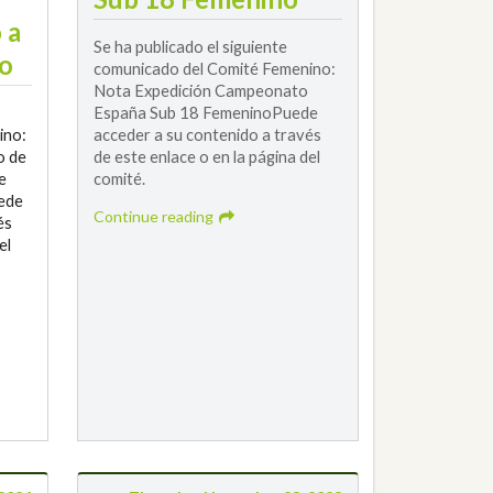
 a
Se ha publicado el siguiente
ño
comunicado del Comité Femenino:
Nota Expedición Campeonato
España Sub 18 FemeninoPuede
ino:
acceder a su contenido a través
o de
de este enlace o en la página del
e
comité.
ede
Continue reading
és
el