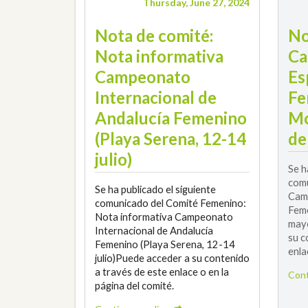
Thursday, June 27, 2024
Nota de comité:
No
Nota informativa
Ca
Campeonato
Es
Internacional de
Fe
Andalucía Femenino
Mo
(Playa Serena, 12-14
de
julio)
Se h
comu
Se ha publicado el siguiente
Camp
comunicado del Comité Femenino:
Feme
Nota informativa Campeonato
mayo
Internacional de Andalucía
su c
Femenino (Playa Serena, 12-14
enla
julio)Puede acceder a su contenido
a través de este enlace o en la
Cont
página del comité.