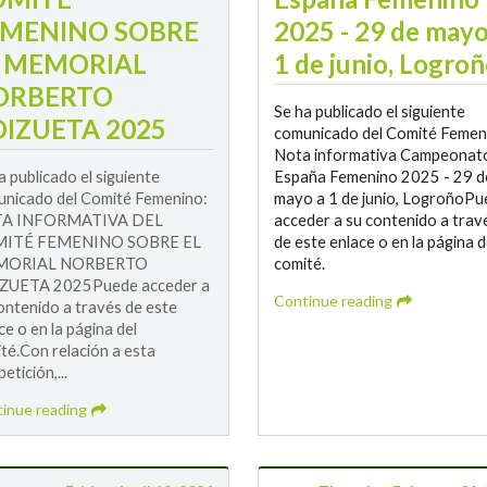
EMENINO SOBRE
2025 - 29 de mayo
L MEMORIAL
1 de junio, Logro
ORBERTO
Se ha publicado el siguiente
IZUETA 2025
comunicado del Comité Femen
Nota informativa Campeonat
a publicado el siguiente
España Femenino 2025 - 29 d
nicado del Comité Femenino:
mayo a 1 de junio, LogroñoPu
A INFORMATIVA DEL
acceder a su contenido a trav
ITÉ FEMENINO SOBRE EL
de este enlace o en la página d
ORIAL NORBERTO
comité.
ZUETA 2025Puede acceder a
Continue reading
ontenido a través de este
ce o en la página del
té.Con relación a esta
etición,...
inue reading