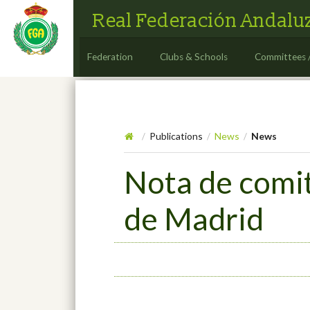
Real Federación Andaluz
Federation
Clubs & Schools
Committees 
Publications
News
News
/
/
/
Nota de comit
de Madrid