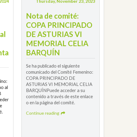
 2024
Thursday, November 23, 2023
Nota de comité:
COPA PRINCIPADO
al
DE ASTURIAS VI
MEMORIAL CELIA
nta
BARQUÍN
Se ha publicado el siguiente
comunicado del Comité Femenino:
COPA PRINCIPADO DE
ino:
ASTURIAS VI MEMORIAL CELIA
o al
BARQUÍNPuede acceder a su
8
contenido a través de este enlace
ceder
o en la página del comité.
te
é.
Continue reading