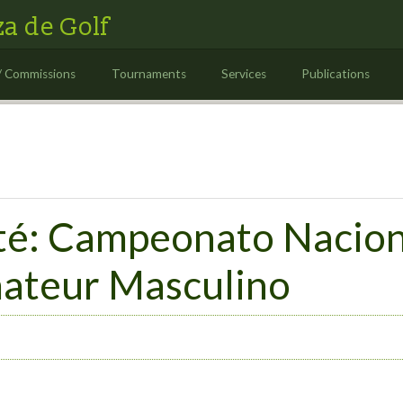
a de Golf
/ Commissions
Tournaments
Services
Publications
té: Campeonato Naciona
ateur Masculino