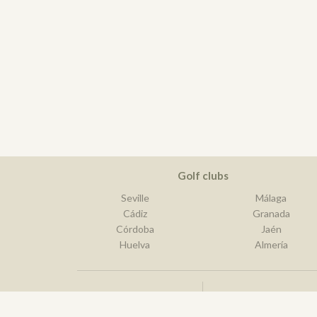
Golf clubs
Seville
Málaga
Cádiz
Granada
Córdoba
Jaén
Huelva
Almería
Best golf destination