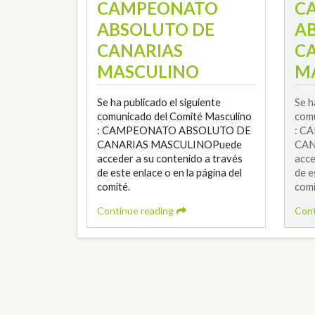
CAMPEONATO
C
ABSOLUTO DE
A
CANARIAS
C
MASCULINO
M
Se ha publicado el siguiente
Se h
comunicado del Comité Masculino
comu
: CAMPEONATO ABSOLUTO DE
: C
CANARIAS MASCULINOPuede
CAN
acceder a su contenido a través
acce
de este enlace o en la página del
de e
comité.
comi
Continue reading
Cont