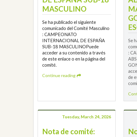
MASCULINO
M
G
Se ha publicado el siguiente
ES
comunicado del Comité Masculino
: CAMPEONATO
INTERNACIONAL DE ESPAÑA
Se h
SUB-18 MASCULINOPuede
comu
acceder a su contenido a través
: C
de este enlace o en la página del
ABS
comité.
GON
acce
Continue reading
de e
comi
Cont
Tuesday, March 24, 2026
Nota de comité:
No