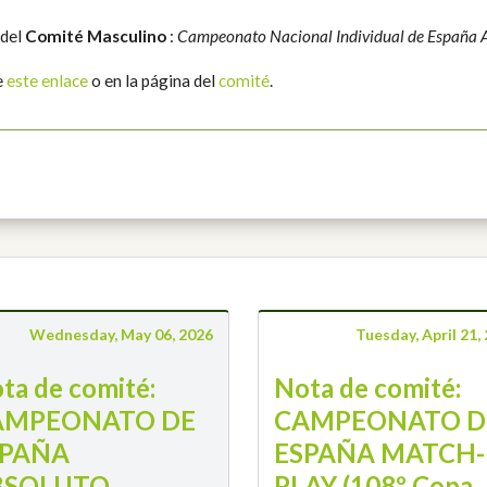
 del
Comité Masculino
:
Campeonato Nacional Individual de España 
e
este enlace
o en la página del
comité
.
Wednesday, May 06, 2026
Tuesday, April 21,
ta de comité:
Nota de comité:
AMPEONATO DE
CAMPEONATO D
SPAÑA
ESPAÑA MATCH-
BSOLUTO
PLAY (108º Copa