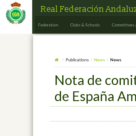
Real Federación Andaluz
Federation
Clubs & Schools
Committees 
Publications
News
News
/
/
/
Nota de comi
de España Am