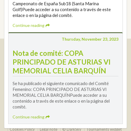
Campeonato de España Sub18 (Santa Marina
Golf)Puede acceder a su contenido a través de este
enlace o en la página del comité.
Continue reading
Thursday, November 23, 2023
Real Federación Andaluza de Golf
Nota de comité: COPA
Calle Enlace, 9. 29016 Málaga, España
PRINCIPADO DE ASTURIAS VI
CIF: Q7955035F
MEMORIAL CELIA BARQUÍN
+34 952 225 590
Contact
info@rfga.org
Se ha publicado el siguiente comunicado del Comité
Femenino: COPA PRINCIPADO DE ASTURIAS VI
MEMORIAL CELIA BARQUÍNPuede acceder a su
contenido a través de este enlace o en la página del
comité.
Continue reading
2026 © Real Federación Andaluza de Golf
Privacy Policy
Cookies Policy
Legal note
© DarkSky
Tournaments widget