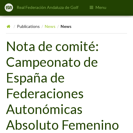
Real Federación Andaluza de Golf
Menu
Publications
News
News
/
/
/
Nota de comité:
Campeonato de
España de
Federaciones
Autonómicas
Absoluto Femenino