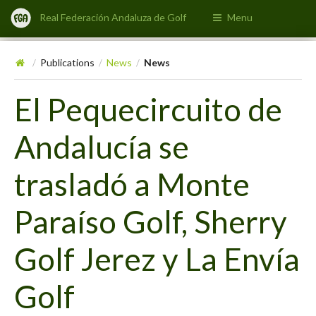
Real Federación Andaluza de Golf
Menu
Publications
News
News
/
/
/
El Pequecircuito de
Andalucía se
trasladó a Monte
Paraíso Golf, Sherry
Golf Jerez y La Envía
Golf