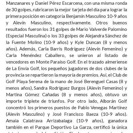
Manzanares y Daniel Pérez Escarcena, con una misma ronda
de 30 golpes, rubricaron la mejor tarjeta del día para lograr la
primera posición en categoría Benjamín Masculino 10-9 años
y Alevín Masculino, respectivamente. Otros buenos
resultados fueron los 31 golpes de Mario Valverde Palomino
(Especial Masculina) o los 33 golpes de Alejandra Sánchez de
la Fuente Molino (10-9 años) y Kyle Duncan (8 y menos
años). Además, Carla Barris Rodríguez (Alevín Femenino) y
Carla Menéndez Caballero, se unieron al listado de
vencedores en Monte Paraíso Golf. En el trazado almeriense
de La Envía Golf, los pequeños jugadores de dos clubes de la
provincia se repartieron la mayoría de premios. Así, el Club de
Golf Playa Serena de la mano de José Berenguel Casas (8 y
menos años), Sandra Rodríguez Burgos (Alevín Femenino) y
Martina Gómez Cañadas (8 y menos años), obtuvo un
importe triplete de triunfos. Por otro lado, Alborán Golf
concentró los primeros puestos de Pablo Venegas Martínez
(Alevín Masculino) y José Francisco Baeza (10-9 años).
Amaia Calatrava Arrizabalaga (10-9 años), ganadora
también en el Parque Deportivo La Garza, certificó la única