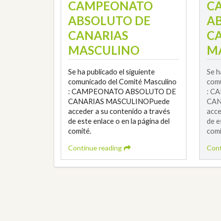
CAMPEONATO
C
ABSOLUTO DE
A
CANARIAS
C
MASCULINO
M
Se ha publicado el siguiente
Se h
comunicado del Comité Masculino
comu
: CAMPEONATO ABSOLUTO DE
: C
CANARIAS MASCULINOPuede
CAN
acceder a su contenido a través
acce
de este enlace o en la página del
de e
comité.
comi
Continue reading
Cont