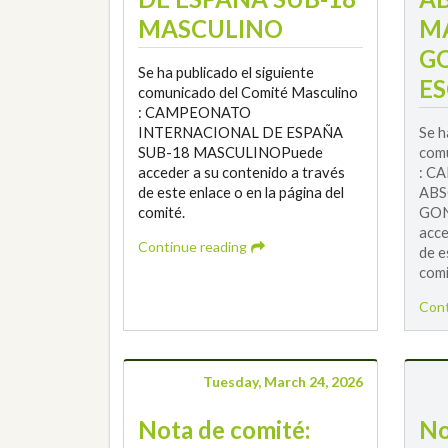
MASCULINO
M
G
Se ha publicado el siguiente
ES
comunicado del Comité Masculino
: CAMPEONATO
INTERNACIONAL DE ESPAÑA
Se h
SUB-18 MASCULINOPuede
comu
acceder a su contenido a través
: C
de este enlace o en la página del
ABS
comité.
GON
acce
Continue reading
de e
comi
Cont
Tuesday, March 24, 2026
Nota de comité:
No