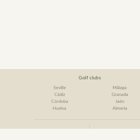
Golf clubs
Seville
Málaga
Cádiz
Granada
Córdoba
Jaén
Huelva
Almería
Best golf destination