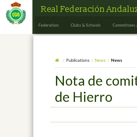
Real Federación Andaluz
Federation
Clubs & Schools
Committees 
Publications
News
News
/
/
/
Nota de comi
de Hierro