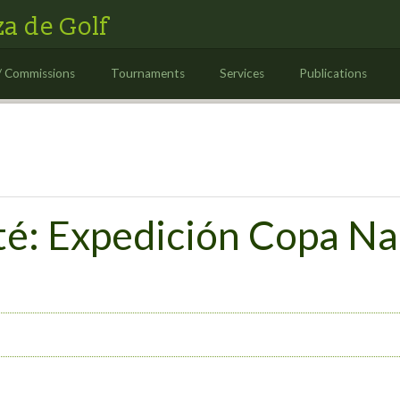
a de Golf
/ Commissions
Tournaments
Services
Publications
té: Expedición Copa Na