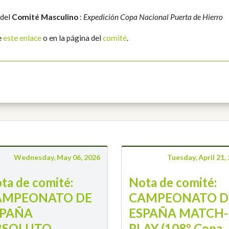
 del
Comité Masculino
:
Expedición Copa Nacional Puerta de Hierro
e
este enlace
o en la página del
comité
.
Wednesday, May 06, 2026
Tuesday, April 21,
ta de comité:
Nota de comité:
AMPEONATO DE
CAMPEONATO D
SPAÑA
ESPAÑA MATCH-
BSOLUTO
PLAY (108º Copa