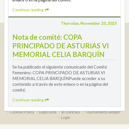
Continue reading
Thursday, November 23, 2023
Real Federación Andaluza de Golf
Nota de comité: COPA
Calle Enlace, 9. 29016 Málaga, España
PRINCIPADO DE ASTURIAS VI
CIF: Q7955035F
MEMORIAL CELIA BARQUÍN
+34 952 225 590
Contact
info@rfga.org
Se ha publicado el siguiente comunicado del Comité
Femenino: COPA PRINCIPADO DE ASTURIAS VI
MEMORIAL CELIA BARQUÍNPuede acceder a su
contenido a través de este enlace o en la página del
comité.
Continue reading
2026 © Real Federación Andaluza de Golf
Privacy Policy
Cookies Policy
Legal note
© DarkSky
Tournaments widget
Login