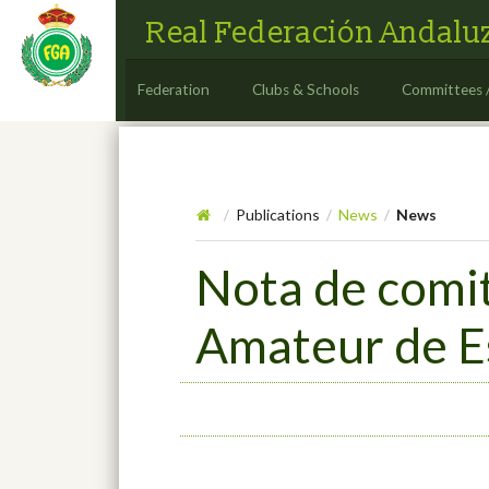
Real Federación Andaluz
Federation
Clubs & Schools
Committees 
Publications
News
News
/
/
/
Nota de comi
Amateur de E