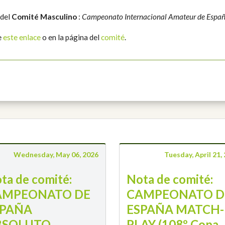
 del
Comité Masculino
:
Campeonato Internacional Amateur de España
e
este enlace
o en la página del
comité
.
Wednesday, May 06, 2026
Tuesday, April 21,
ta de comité:
Nota de comité:
AMPEONATO DE
CAMPEONATO D
SPAÑA
ESPAÑA MATCH-
BSOLUTO
PLAY (108º Copa