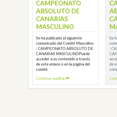
CAMPEONATO
C
ABSOLUTO DE
A
CANARIAS
C
MASCULINO
M
Se ha publicado el siguiente
Se h
comunicado del Comité Masculino
comu
: CAMPEONATO ABSOLUTO DE
: C
CANARIAS MASCULINOPuede
CAN
acceder a su contenido a través
acce
de este enlace o en la página del
de e
comité.
comi
Continue reading
Cont