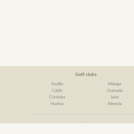
Golf clubs
Seville
Málaga
Cádiz
Granada
Córdoba
Jaén
Huelva
Almería
Best golf destination