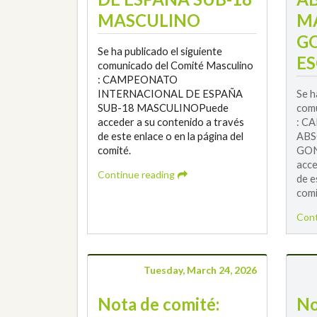
MASCULINO
M
G
Se ha publicado el siguiente
ES
comunicado del Comité Masculino
: CAMPEONATO
INTERNACIONAL DE ESPAÑA
Se h
SUB-18 MASCULINOPuede
comu
acceder a su contenido a través
: C
de este enlace o en la página del
ABS
comité.
GON
acce
Continue reading
de e
comi
Cont
Tuesday, March 24, 2026
Nota de comité:
No