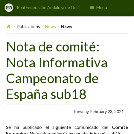
Real Federación Andaluza de Golf
Menu
Publications
News
News
/
/
/
Nota de comité:
Nota Informativa
Campeonato de
España sub18
Tuesday, February 23, 2021
Se ha publicado el siguiente comunicado del
Comité
Femenino
:
Nota Informativa Campeonato de España sub18