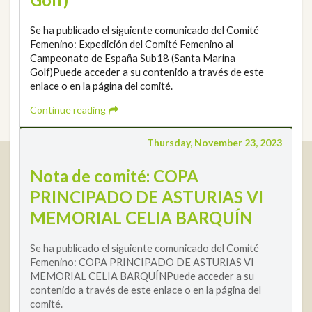
Se ha publicado el siguiente comunicado del Comité
Femenino: Expedición del Comité Femenino al
Campeonato de España Sub18 (Santa Marina
Golf)Puede acceder a su contenido a través de este
enlace o en la página del comité.
Continue reading
Thursday, November 23, 2023
Real Federación Andaluza de Golf
Nota de comité: COPA
Calle Enlace, 9. 29016 Málaga, España
PRINCIPADO DE ASTURIAS VI
CIF: Q7955035F
MEMORIAL CELIA BARQUÍN
+34 952 225 590
Contact
info@rfga.org
Se ha publicado el siguiente comunicado del Comité
Femenino: COPA PRINCIPADO DE ASTURIAS VI
MEMORIAL CELIA BARQUÍNPuede acceder a su
contenido a través de este enlace o en la página del
comité.