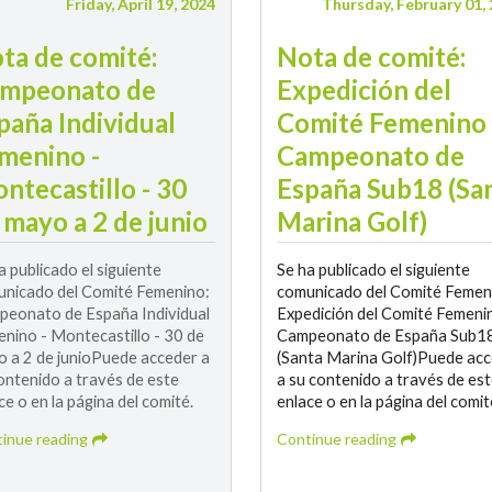
Friday, April 19, 2024
Thursday, February 01,
ta de comité:
Nota de comité:
mpeonato de
Expedición del
paña Individual
Comité Femenino 
menino -
Campeonato de
ntecastillo - 30
España Sub18 (Sa
 mayo a 2 de junio
Marina Golf)
a publicado el siguiente
Se ha publicado el siguiente
nicado del Comité Femenino:
comunicado del Comité Femen
eonato de España Individual
Expedición del Comité Femenin
nino - Montecastillo - 30 de
Campeonato de España Sub1
 a 2 de junioPuede acceder a
(Santa Marina Golf)Puede ac
ontenido a través de este
a su contenido a través de es
ce o en la página del comité.
enlace o en la página del comit
inue reading
Continue reading