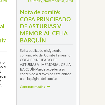
 2024
Thursday, November 23, 2023
Nota de comité:
COPA PRINCIPADO
al
DE ASTURIAS VI
MEMORIAL CELIA
nta
BARQUÍN
Se ha publicado el siguiente
comunicado del Comité Femenino:
COPA PRINCIPADO DE
ino:
ASTURIAS VI MEMORIAL CELIA
o al
BARQUÍNPuede acceder a su
8
contenido a través de este enlace
ceder
o en la página del comité.
te
é.
Continue reading