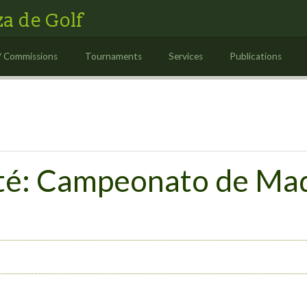
a de Golf
/ Commissions
Tournaments
Services
Publications
té: Campeonato de Mad