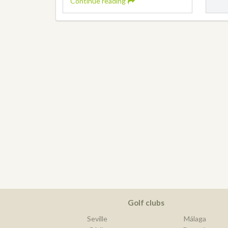
Continue reading
Golf clubs
Seville
Málaga