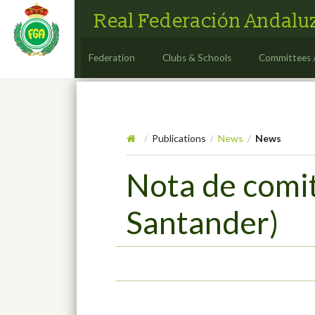
Real Federación Andaluz
Federation
Clubs & Schools
Committees 
Publications
News
News
/
/
/
Nota de comi
Santander)