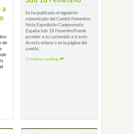
 a
Se ha publicado el siguiente
ño
comunicado del Comité Femenino:
Nota Expedición Campeonato
España Sub 18 FemeninoPuede
ino:
acceder a su contenido a través
o de
de este enlace o en la página del
e
comité.
ede
Continue reading
és
el