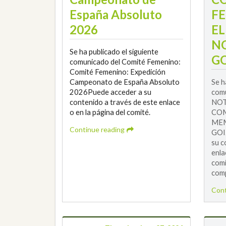
España Absoluto
F
2026
E
N
Se ha publicado el siguiente
GO
comunicado del Comité Femenino:
Comité Femenino: Expedición
Campeonato de España Absoluto
Se h
2026Puede acceder a su
comu
contenido a través de este enlace
NOT
o en la página del comité.
COM
MEM
Continue reading
GOI
su c
enla
comi
comp
Cont