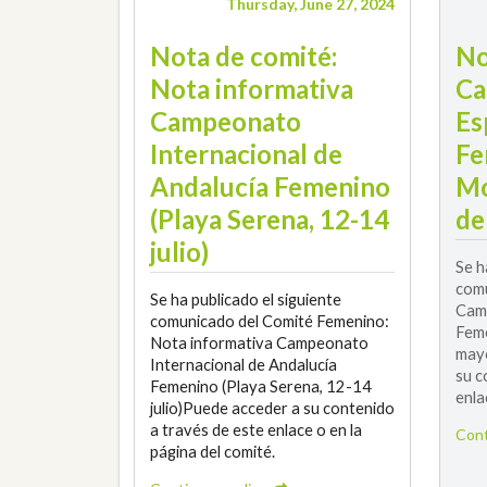
Thursday, June 27, 2024
Nota de comité:
No
Nota informativa
Ca
Campeonato
Es
Internacional de
Fe
Andalucía Femenino
Mo
(Playa Serena, 12-14
de
julio)
Se h
comu
Se ha publicado el siguiente
Camp
comunicado del Comité Femenino:
Feme
Nota informativa Campeonato
mayo
Internacional de Andalucía
su c
Femenino (Playa Serena, 12-14
enla
julio)Puede acceder a su contenido
a través de este enlace o en la
Cont
página del comité.