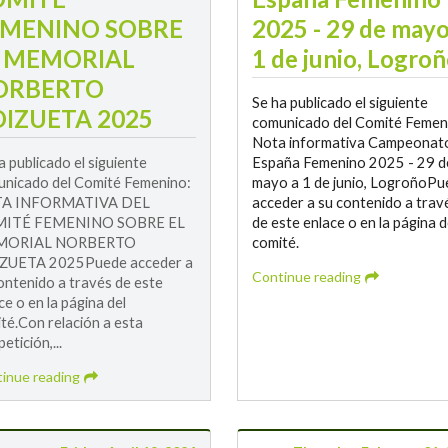
EMENINO SOBRE
2025 - 29 de mayo
L MEMORIAL
1 de junio, Logro
ORBERTO
Se ha publicado el siguiente
IZUETA 2025
comunicado del Comité Femen
Nota informativa Campeonat
a publicado el siguiente
España Femenino 2025 - 29 d
nicado del Comité Femenino:
mayo a 1 de junio, LogroñoPu
A INFORMATIVA DEL
acceder a su contenido a trav
ITÉ FEMENINO SOBRE EL
de este enlace o en la página d
ORIAL NORBERTO
comité.
ZUETA 2025Puede acceder a
Continue reading
ontenido a través de este
ce o en la página del
té.Con relación a esta
etición,...
inue reading