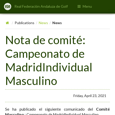
Real Federación Andaluza de Golf
Menu
Publications
News
News
/
/
/
Nota de comité:
Campeonato de
MadridIndividual
Masculino
Friday, April 23, 2021
Se ha publicado el siguiente comunicado del
Comité
Masculino
:
Campeonato de MadridIndividual Masculino