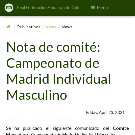
Real Federación Andaluza de Golf
Menu
Publications
News
News
/
/
/
Nota de comité:
Campeonato de
Madrid Individual
Masculino
Friday, April 23, 2021
Se ha publicado el siguiente comunicado del
Comité
Masculino
:
Campeonato de Madrid Individual Masculino