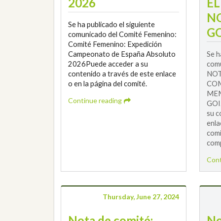
2026
E
N
Se ha publicado el siguiente
GO
comunicado del Comité Femenino:
Comité Femenino: Expedición
Campeonato de España Absoluto
Se h
2026Puede acceder a su
comu
contenido a través de este enlace
NOT
o en la página del comité.
COM
MEM
Continue reading
GOI
su c
enla
comi
comp
Cont
Thursday, June 27, 2024
Nota de comité:
No