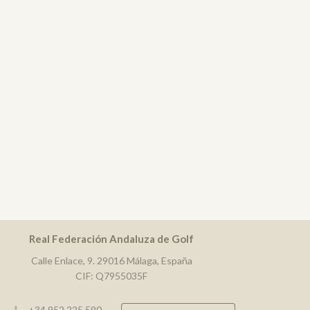
Real Federación Andaluza de Golf
Calle Enlace, 9. 29016 Málaga, España
CIF: Q7955035F
+34 952 225 590