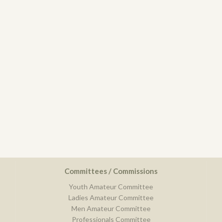
Committees / Commissions
Youth Amateur Committee
Ladies Amateur Committee
Men Amateur Committee
Professionals Committee