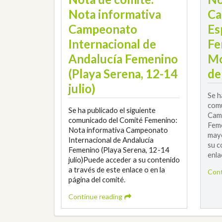
Nota informativa
Ca
Campeonato
Es
Internacional de
Fe
Andalucía Femenino
Mo
(Playa Serena, 12-14
de
julio)
Se h
comu
Se ha publicado el siguiente
Camp
comunicado del Comité Femenino:
Feme
Nota informativa Campeonato
mayo
Internacional de Andalucía
su c
Femenino (Playa Serena, 12-14
enla
julio)Puede acceder a su contenido
a través de este enlace o en la
Cont
página del comité.
Continue reading