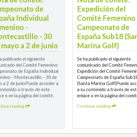
mpeonato de
Expedición del
paña Individual
Comité Femenino 
menino -
Campeonato de
ntecastillo - 30
España Sub18 (Sa
 mayo a 2 de junio
Marina Golf)
a publicado el siguiente
Se ha publicado el siguiente
nicado del Comité Femenino:
comunicado del Comité Femen
eonato de España Individual
Expedición del Comité Femenin
nino - Montecastillo - 30 de
Campeonato de España Sub1
 a 2 de junioPuede acceder a
(Santa Marina Golf)Puede ac
ontenido a través de este
a su contenido a través de es
ce o en la página del comité.
enlace o en la página del comit
inue reading
Continue reading