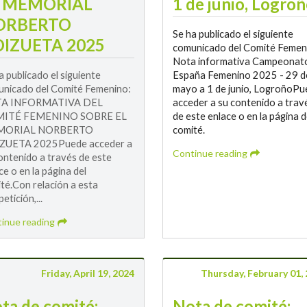
L MEMORIAL
1 de junio, Logro
ORBERTO
Se ha publicado el siguiente
IZUETA 2025
comunicado del Comité Femen
Nota informativa Campeonat
a publicado el siguiente
España Femenino 2025 - 29 d
nicado del Comité Femenino:
mayo a 1 de junio, LogroñoPu
A INFORMATIVA DEL
acceder a su contenido a trav
ITÉ FEMENINO SOBRE EL
de este enlace o en la página d
ORIAL NORBERTO
comité.
ZUETA 2025Puede acceder a
Continue reading
ontenido a través de este
ce o en la página del
té.Con relación a esta
etición,...
inue reading
Friday, April 19, 2024
Thursday, February 01,
ta de comité:
Nota de comité: