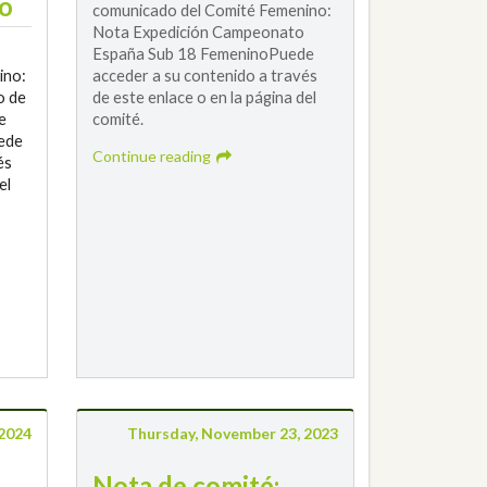
ño
comunicado del Comité Femenino:
Nota Expedición Campeonato
España Sub 18 FemeninoPuede
ino:
acceder a su contenido a través
o de
de este enlace o en la página del
e
comité.
ede
Continue reading
és
el
 2024
Thursday, November 23, 2023
Nota de comité: