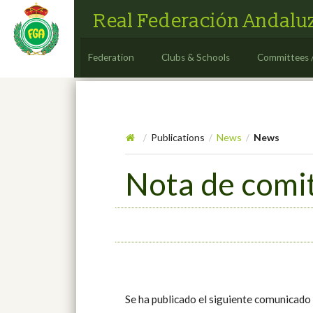
Real Federación Andaluz
Federation
Clubs & Schools
Committees 
Publications
News
News
/
/
/
Nota de comit
Se ha publicado el siguiente comunicado