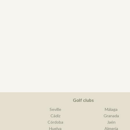
Golf clubs
Seville
Málaga
Cádiz
Granada
Córdoba
Jaén
Huelva
Almería