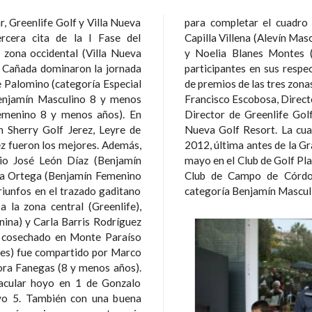
, Greenlife Golf y Villa Nueva
edores en Golf Almerimar, Pedro
rcera cita de la I Fase del
 Francisco Otero Gómez (10-9 años)
La Cañada dominaron la jornada
rías. En cuanto a los repartos
de Palomino (categoría Especial
ción, estuvieron presentes Juan
enjamín Masculino 8 y menos
merimar, Francisco José Galán,
menino 8 y menos años). En
r Günther, Director de Villa
n Sherry Golf Jerez, Leyre de
el Pequecircuito de Andalucía
ron los mejores. Además,
, se celebrará el día 5 de
io José León Díaz (Benjamín
l Coto y un día más tarde en el
na Ortega (Benjamín Femenino
ilio Manso, vencedor de la
triunfos en el trazado gaditano
categoría Benjamín Masculi
ina) y Carla Barris Rodríguez
fo cosechado en Monte Paraíso
ora Fanegas (8 y menos años).
tacular hoyo en 1 de Gonzalo
na buena