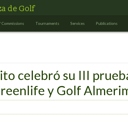
a de Golf
/ Commissions
Tournaments
Services
Publications
to celebró su III prueb
reenlife y Golf Almeri