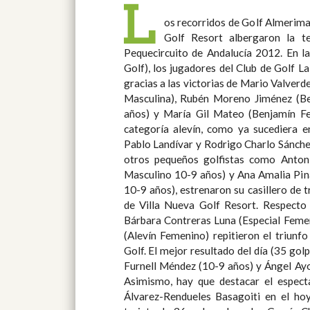
L
os recorridos de Golf Almerimar
para completar el cuadro de venc
Golf Resort albergaron la te
Capilla Villena (Alevín Masculino),
Pequecircuito de Andalucía 2012. En la zona occidental (Villa Nueva
y Noelia Blanes Montes (8 y menos años), superaron al resto de
Golf), los jugadores del Club de Golf 
participantes en sus respectivas catego
gracias a las victorias de Mario Valver
de premios de las tres zonas de competi
Masculina), Rubén Moreno Jiménez (B
Francisco Escobosa, Director de Golf Al
años) y María Gil Mateo (Benjamín Fe
Director de Greenlife Golf Club, y Olive
categoría alevín, como ya sucediera e
Nueva Golf Resort. La cuarta prueba d
Pablo Landívar y Rodrigo Charlo Sánchez fue
2012, última antes de la Gran Final de la I Fase
otros pequeños golfistas como Anton
mayo en el Club de Golf Playa Serena y E
Masculino 10-9 años) y Ana Amalia Pi
Club de Campo de Córdoba. Foto: Em
10-9 años), estrenaron su casillero de 
de Villa Nueva Golf Resort. Respecto a la zona central (Greenlife),
Bárbara Contreras Luna (Especial Femen
(Alevín Femenino) repitieron el triun
Golf. El mejor resultado del día (35 golpes) fue compartido por Marco
Furnell Méndez (10-9 años) y Ángel Ay
Asimismo, hay que destacar el espec
Álvarez-Rendueles Basagoiti en el hoyo 5. También con u