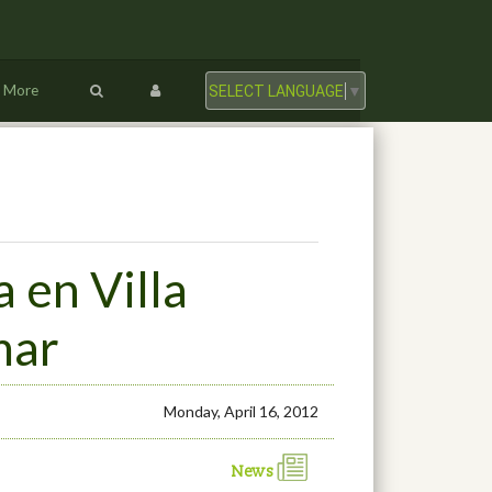
More
SELECT LANGUAGE
▼
a en Villa
mar
Monday, April 16, 2012
News