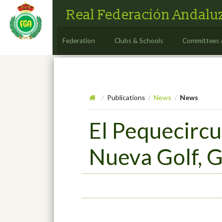
Real Federación Andaluz
Federation
Clubs & Schools
Committees 
Publications
News
News
/
/
/
El Pequecircui
Nueva Golf, G