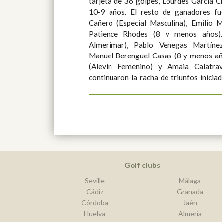
tarjeta de 36 golpes, Lourdes García 
10-9 años. El resto de ganadores fueron Francisco Javier Natoli
Cañero (Especial Masculina), Emilio
Patience Rhodes (8 y menos años). En la zona oriental (G
Almerimar), Pablo Venegas Martínez
Manuel Berenguel Casas (8 y menos añ
(Alevín Femenino) y Amaia Calatrav
continuaron la racha de triunfos iniciad
Golf clubs
Seville
Málaga
Cádiz
Granada
Córdoba
Jaén
Huelva
Almería