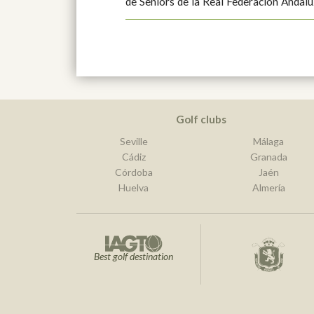
de Seniors de la Real Federación Andaluza de Golf. El C
Golf clubs
Seville
Málaga
Cádiz
Granada
Córdoba
Jaén
Huelva
Almería
Best golf destination