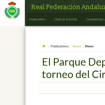
Real Federación Andaluz
Federation
Clubs & Schools
Committees 
Publications
News
News
/
/
/
El Parque Dep
torneo del Ci