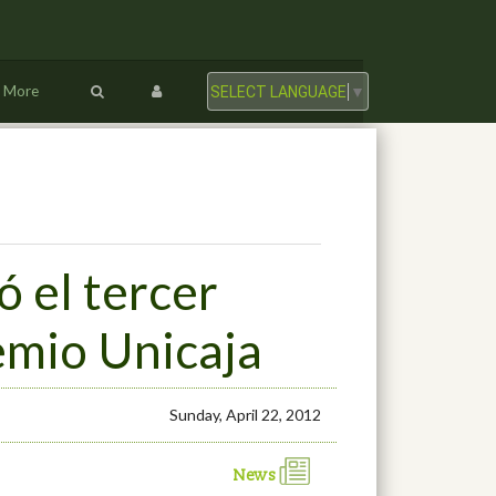
More
SELECT LANGUAGE
▼
 el tercer
emio Unicaja
Sunday, April 22, 2012
News