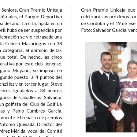
o Seniors, Gran Premio Unicaja
o cumple su decimoquinta edición,
bituales, el Parque Deportivo
 día 5 de mayo en el Club de Campo
ta, fijada en un
lf Hato Verde.
il, hubo de ser suspendida por
Foto: Salvador Gandía, ven
lebración se vio retrasada una
a categoría, el dominio de las
ue total. De hecho, las cinco
erativa por este club jienense.
lgado Moyano, se impuso en
egundo puesto, a 4 puntos del
nzález y en tercer lugar, Steve
dores igualados a 34 puntos
n golfista del Club de Golf La
ras y Pablo Cumbres García,
o de premios
 Antonio Quesada, Director del
érez Mérida, vocal del Comité