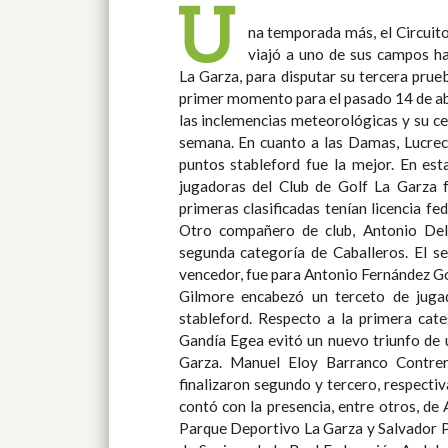
U
na temporada más, el Circuit
Gran Premio Unicaja, que este añ
viajó a uno de sus campos ha
celebrará sus próximos torneos el
La Garza, para disputar su tercera prueba del año. La ci
de Córdoba y el 19 de ese mismo mes en el Club de Go
primer momento para el pasado 14 de abr
las inclemencias meteorológicas y su ce
semana. En cuanto a las Damas, Lucrecia Cubero Mazariegos con 38
puntos stableford fue la mejor. En est
jugadoras del Club de Golf La Garza f
primeras clasificadas tenían licencia fed
Otro compañero de club, Antonio De
segunda categoría de Caballeros. El s
vencedor, fue para Antonio Fernández Go
Gilmore encabezó un terceto de juga
stableford. Respecto a la primera categoría de Caballeros, Salvador
Gandía Egea evitó un nuevo triunfo de u
Garza. Manuel Eloy Barranco Contre
finalizaron segundo y tercero, respectivamente. El repart
contó con la presencia, entre otros, de
Parque Deportivo La Garza y Salvador P