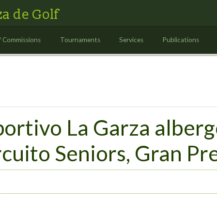
a de Golf
/ Commissions
Tournaments
Services
Publications
ortivo La Garza albergó
rcuito Seniors, Gran Pr