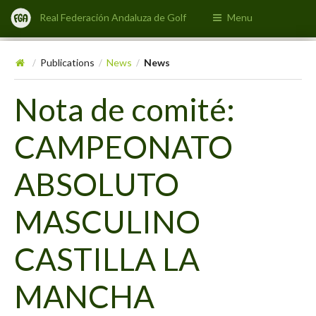
Real Federación Andaluza de Golf
Menu
Publications
News
News
/
/
/
Nota de comité:
CAMPEONATO
ABSOLUTO
MASCULINO
CASTILLA LA
MANCHA