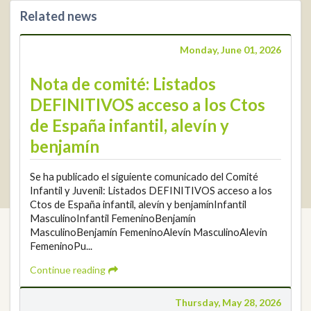
Related news
+34 952 225
590
Contact
Monday, June 01, 2026
info@rfga.org
Nota de comité: Listados
DEFINITIVOS acceso a los Ctos
de España infantil, alevín y
benjamín
2026 © Real Federación Andaluza de Golf
Privacy Policy
Se ha publicado el siguiente comunicado del Comité
Cookies Policy
Legal note
© DarkSky
Tournaments widget
Infantil y Juvenil: Listados DEFINITIVOS acceso a los
Login
Ctos de España infantil, alevín y benjamínInfantil
MasculinoInfantil FemeninoBenjamín
MasculinoBenjamín FemeninoAlevín MasculinoAlevin
FemeninoPu...
Continue reading
Thursday, May 28, 2026