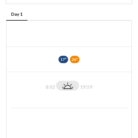
Day 1
17º
26º
8:02
19:59