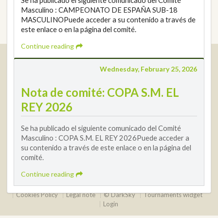
Se ha publicado el siguiente comunicado del Comité
Masculino : CAMPEONATO DE ESPAÑA SUB-18
MASCULINOPuede acceder a su contenido a través de
este enlace o en la página del comité.
Continue reading
Real Federación Andaluza de Golf
Wednesday, February 25, 2026
Calle Enlace, 9. 29016 Málaga, España
CIF: Q7955035F
Nota de comité: COPA S.M. EL
+34 952 225 590
REY 2026
Contact
info@rfga.org
Se ha publicado el siguiente comunicado del Comité
Masculino : COPA S.M. EL REY 2026Puede acceder a
su contenido a través de este enlace o en la página del
comité.
Continue reading
2026 © Real Federación Andaluza de Golf
Privacy Policy
Cookies Policy
Legal note
© DarkSky
Tournaments widget
Login