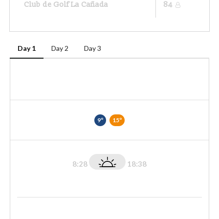
Club de Golf La Cañada
84
Day 1
Day 2
Day 3
9º
15º
8:28
18:38