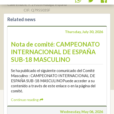
Calle Enlace, 9. 29016 Málaga, España
CIF: Q7955035F
Related news
+34 952 225
590
Contact
Thursday, July 30, 2026
info@rfga.org
Nota de comité: CAMPEONATO
INTERNACIONAL DE ESPAÑA
SUB-18 MASCULINO
Se ha publicado el siguiente comunicado del Comité
2026 © Real Federación Andaluza de Golf
Privacy Policy
Masculino : CAMPEONATO INTERNACIONAL DE
Cookies Policy
Legal note
© DarkSky
Tournaments widget
ESPAÑA SUB-18 MASCULINOPuede acceder a su
Login
contenido a través de este enlace o en la página del
comité.
Continue reading
Wednesday, May 06, 2026