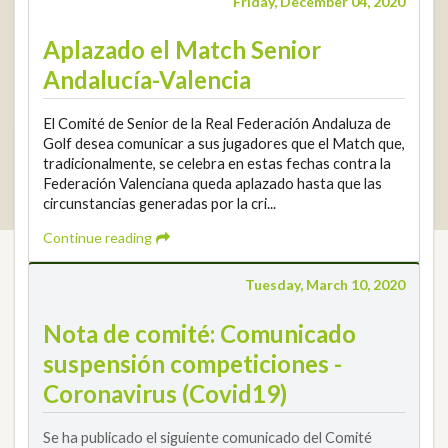
Friday, December 04, 2020
info@rfga.org
Aplazado el Match Senior
Andalucía-Valencia
El Comité de Senior de la Real Federación Andaluza de
Golf desea comunicar a sus jugadores que el Match que,
tradicionalmente, se celebra en estas fechas contra la
2026 © Real Federación Andaluza de Golf
Privacy Policy
Federación Valenciana queda aplazado hasta que las
Cookies Policy
Legal note
© DarkSky
Tournaments widget
circunstancias generadas por la cri...
Login
Continue reading
Tuesday, March 10, 2020
Nota de comité: Comunicado
suspensión competiciones -
Coronavirus (Covid19)
Se ha publicado el siguiente comunicado del Comité