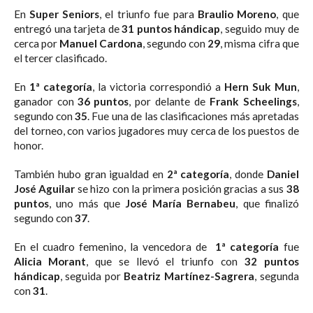
En
Super Seniors
, el triunfo fue para
Braulio Moreno
, que
entregó una tarjeta de
31 puntos hándicap
, seguido muy de
cerca por
Manuel Cardona
, segundo con
29
, misma cifra que
el tercer clasificado.
En
1ª categoría
, la victoria correspondió a
Hern Suk Mun
,
ganador con
36 puntos
, por delante de
Frank Scheelings
,
segundo con
35
. Fue una de las clasificaciones más apretadas
del torneo, con varios jugadores muy cerca de los puestos de
honor.
También hubo gran igualdad en
2ª categoría
, donde
Daniel
José Aguilar
se hizo con la primera posición gracias a sus
38
puntos
, uno más que
José María Bernabeu
, que finalizó
segundo con
37
.
En el cuadro femenino, la vencedora de
1ª categoría
fue
Alicia Morant
, que se llevó el triunfo con
32 puntos
hándicap
, seguida por
Beatriz Martínez-Sagrera
, segunda
con
31
.