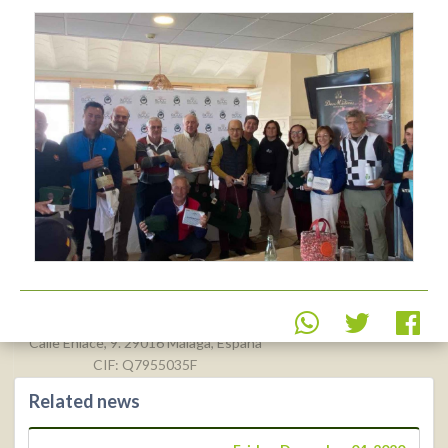
Real Federación Andaluza de
Golf
Calle Enlace, 9. 29016 Málaga, España
CIF: Q7955035F
Related news
+34 952 225
590
Contact