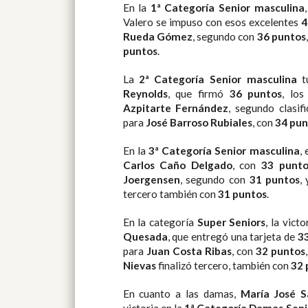
En la
1ª Categoría Senior masculina
Valero se impuso con esos excelentes
4
Rueda Gómez
, segundo con
36 puntos
puntos
.
La
2ª Categoría Senior masculina
t
Reynolds
, que firmó
36 puntos
, lo
Azpitarte Fernández
, segundo clasif
para
José Barroso Rubiales
, con
34 pun
En la
3ª Categoría Senior masculina
,
Carlos Caño Delgado
, con
33 punto
Joergensen
, segundo con
31 puntos
,
tercero también con
31 puntos
.
En la categoría
Super Seniors
, la vict
Quesada
, que entregó una tarjeta de
3
para
Juan Costa Ribas
, con
32 puntos
Nievas
finalizó tercero, también con
32 
En cuanto a las damas,
María José S