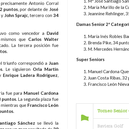
Mª José Santiago Sán
, precisamente Antonio Corral
María Murillo de la C
2 puntos
, por delante de
José
Jeannine Rehlinger, 
, y
John Sprajc
, tercero con
34
Damas Senior 2ª Categor
uvo como vencedor a
David
María Inés Robles Ba
s mismos que
Carlos Walter
Brenda Pike, 34 punt
icado. La tercera posición fue
M. Mercedes Hernánd
tos
.
Super Seniors
 el triunfo correspondió a
Juan
s
. Le siguieron
Orla Martin
Manuel Cardona Ques
 y
Enrique Ladera Rodríguez
,
Juan Costa Ribas, 32
Francisco León Nieva
oria fue para
Manuel Cardona
3 puntos
. La segunda plaza fue
, mientras que
Francisco León
Torneo Senior 
puntos
.
antiago Sánchez
se llevó la
Baviera Golf