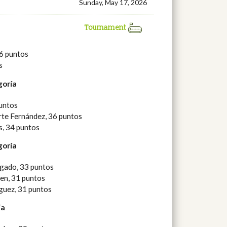
Sunday, May 17, 2026
Tournament
6 puntos
s
goría
untos
rte Fernández, 36 puntos
s, 34 puntos
goría
gado, 33 puntos
en, 31 puntos
guez, 31 puntos
ía