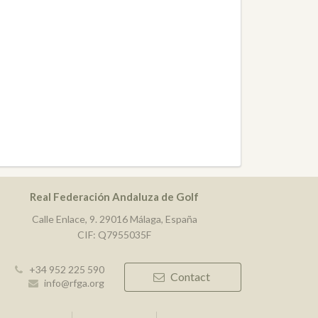
Real Federación Andaluza de Golf
Calle Enlace, 9. 29016 Málaga, España
CIF: Q7955035F
+34 952 225 590
Contact
info@rfga.org