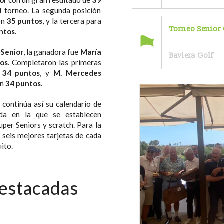
or
con un gran resultado de
39
l torneo. La segunda posición
on
35 puntos
, y la tercera para
Torneo Senior 
ntos
.
 Senior
, la ganadora fue
María
Baviera Golf
os
. Completaron las primeras
n
34 puntos
, y
M. Mercedes
on
34 puntos
.
continúa así su calendario de
da en la que se establecen
uper Seniors y scratch. Para la
s seis mejores tarjetas de cada
uito.
destacadas