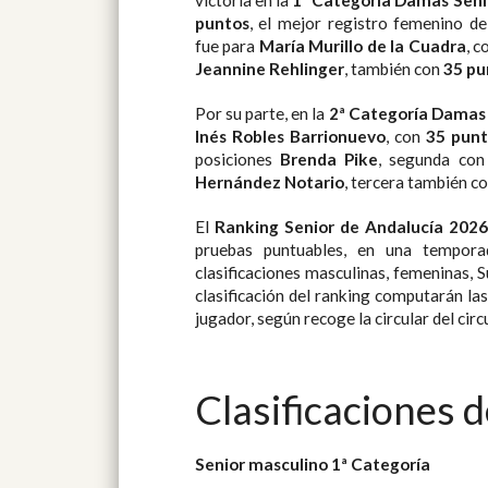
victoria en la
1ª Categoría Damas Seni
puntos
, el mejor registro femenino de
fue para
María Murillo de la Cuadra
, c
Jeannine Rehlinger
, también con
35 pu
Por su parte, en la
2ª Categoría Damas
Inés Robles Barrionuevo
, con
35 punt
posiciones
Brenda Pike
, segunda co
Hernández Notario
, tercera también c
El
Ranking Senior de Andalucía 2026
pruebas puntuables, en una tempora
clasificaciones masculinas, femeninas, S
clasificación del ranking computarán la
jugador, según recoge la circular del circ
Clasificaciones 
Senior masculino 1ª Categoría