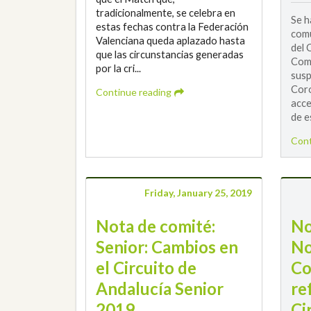
tradicionalmente, se celebra en
Se h
estas fechas contra la Federación
comu
Valenciana queda aplazado hasta
del 
que las circunstancias generadas
Comi
por la cri...
susp
Cor
Continue reading
acce
de e
Cont
Friday, January 25, 2019
Nota de comité:
No
Senior: Cambios en
No
el Circuito de
Co
Andalucía Senior
re
2019
Ci