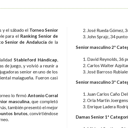
s y el sábado el
Torneo Senior
José Rueda Gómez, 3
ble para el
Ranking Senior de
John Sprajc, 34 punto
to Senior de Andalucía
de la
Senior masculino 2ª Cate
David Reynolds, 36 p
dalidad
Stableford Hándicap
,
Carlos Walter Azpita
s de juego, y volvió a reunir a
José Barroso Rubiale
 jugadoras senior en uno de los
riental malagueña. Fueron casi
Senior masculino 3ª Cate
Juan Carlos Caño Del
orneo lo firmó
Antonio Corral
Orla Martin Joergens
nior masculina
, que completó
Enrique Ladera Rodrí
más, también presentó el mejor
puntos brutos
, convirtiéndose
Damas Senior 1ª Categor
rneo.