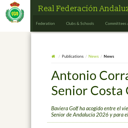
Real Federación Andaluz
Federation
Clubs & Schools
Committees 
Publications
News
News
/
/
/
Antonio Corra
Senior Costa 
Baviera Golf ha acogido entre el vi
Senior de Andalucía 2026 y para el