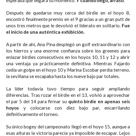
esperaba que llegara su momento.
Y cuando llegó, arrasó
.
Después de quedarse muy cerca del birdie en el hoyo 8,
encontró finalmente premio en el 9 gracias a un gran putt de
unos tres metros que le devolvió el liderato en solitario.
Fue
el inicio de una auténtica exhibición.
A partir de ahí, Ana Pina desplegó un golf extraordinario con
los hierros y una enorme confianza sobre los greenes para
enlazar birdies consecutivos en los hoyos 10, 11 y 12 y abrir
una ventaja ya prácticamente definitiva. Mientras Fajardo
cedía un golpe en el hoyo 10 y Marina Escobar perdía terreno,
la sevillana se escapaba hasta los nueve bajo par totales.
La líder todavía tuvo tiempo para seguir ampliando
diferencias. Tras rozar el birdie en el 13, volvió a aprovechar
el par 5 del 14 para firmar su
quinto birdie en apenas seis
hoyos
y colocarse con diez bajo par, encarrilando
definitivamente el torneo.
Su único bogey del campeonato llegó en el hoyo 15, aunque a
esas alturas la victoria parecía ya imposible de escapar. Lejos