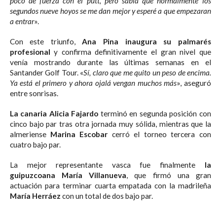
poco de fuerza con el putt, pero sabía que normalmente los
segundos nueve hoyos se me dan mejor y esperé a que empezaran
a entrar
».
Con este triunfo,
Ana Pina inaugura su palmarés
profesional
y confirma definitivamente el gran nivel que
venía mostrando durante las últimas semanas en el
Santander Golf Tour. «
Sí, claro que me quito un peso de encima.
Ya está el primero y ahora ojalá vengan muchos más
», aseguró
entre sonrisas.
La canaria Alicia Fajardo
terminó en segunda posición con
cinco bajo par tras otra jornada muy sólida, mientras que la
almeriense
Marina Escobar
cerró el torneo tercera con
cuatro bajo par.
La mejor representante vasca fue finalmente
la
guipuzcoana María Villanueva
, que firmó una gran
actuación para terminar cuarta empatada con la madrileña
María Herráez
con un total de dos bajo par.