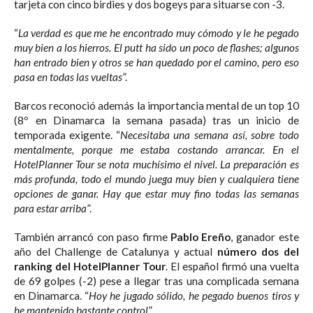
tarjeta con cinco birdies y dos bogeys para situarse con -3.
“
La verdad es que me he encontrado muy cómodo y le he pegado
muy bien a los hierros. El putt ha sido un poco de flashes; algunos
han entrado bien y otros se han quedado por el camino, pero eso
pasa en todas las vueltas
”.
Barcos reconoció además la importancia mental de un top 10
(8º en Dinamarca la semana pasada) tras un inicio de
temporada exigente. “
Necesitaba una semana así, sobre todo
mentalmente, porque me estaba costando arrancar. En el
HotelPlanner Tour se nota muchísimo el nivel. La preparación es
más profunda, todo el mundo juega muy bien y cualquiera tiene
opciones de ganar. Hay que estar muy fino todas las semanas
para estar arriba
”.
También arrancó con paso firme
Pablo Ereño
, ganador este
año del Challenge de Catalunya y actual
número dos del
ranking del HotelPlanner Tour
. El español firmó una vuelta
de 69 golpes (-2) pese a llegar tras una complicada semana
en Dinamarca. “
Hoy he jugado sólido, he pegado buenos tiros y
he mantenido bastante control
”.