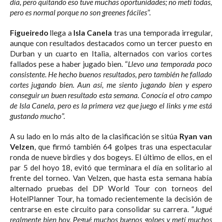
día, pero quitando eso tuve muchas oportunidades; no metí todas,
pero es normal porque no son greenes fáciles
”.
Figueiredo
llega a
Isla Canela
tras una temporada irregular,
aunque con resultados destacados como un tercer puesto en
Durban y un cuarto en Italia, alternados con varios cortes
fallados pese a haber jugado bien. “
Llevo una temporada poco
consistente. He hecho buenos resultados, pero también he fallado
cortes jugando bien. Aun así, me siento jugando bien y espero
conseguir un buen resultado esta semana. Conocía el otro campo
de Isla Canela, pero es la primera vez que juego el links y me está
gustando mucho
”.
A su lado en lo más alto de la clasificación se sitúa
Ryan van
Velzen
, que firmó también 64 golpes tras una espectacular
ronda de nueve birdies y dos bogeys. El último de ellos, en el
par 5 del hoyo 18, evitó que terminara el día en solitario al
frente del torneo. Van Velzen, que hasta esta semana había
alternado pruebas del DP World Tour con torneos del
HotelPlanner Tour, ha tomado recientemente la decisión de
centrarse en este circuito para consolidar su carrera. “
Jugué
realmente bien hoy. Pegué muchos buenos golpes y metí muchos