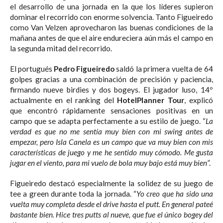
el desarrollo de una jornada en la que los líderes supieron
dominar el recorrido con enorme solvencia. Tanto Figueiredo
como Van Velzen aprovecharon las buenas condiciones de la
mañana antes de que el aire endureciera aún más el campo en
la segunda mitad del recorrido.
El portugués
Pedro Figueiredo
saldó la primera vuelta de 64
golpes gracias a una combinación de precisión y paciencia,
firmando nueve birdies y dos bogeys. El jugador luso, 14º
actualmente en el ranking del
HotelPlanner Tour
, explicó
que encontró rápidamente sensaciones positivas en un
campo que se adapta perfectamente a su estilo de juego. “
La
verdad es que no me sentía muy bien con mi swing antes de
empezar, pero Isla Canela es un campo que va muy bien con mis
características de juego y me he sentido muy cómodo. Me gusta
jugar en el viento, para mi vuelo de bola muy bajo está muy bien
”.
Figueiredo destacó especialmente la solidez de su juego de
tee a green durante toda la jornada. “
Yo creo que ha sido una
vuelta muy completa desde el drive hasta el putt. En general pateé
bastante bien. Hice tres putts al nueve, que fue el único bogey del