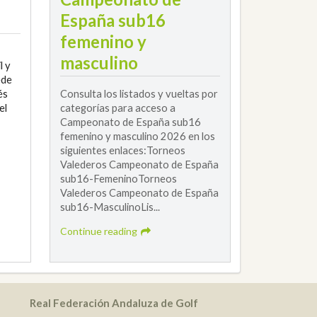
España sub16
femenino y
masculino
l y
ede
és
Consulta los listados y vueltas por
el
categorías para acceso a
Campeonato de España sub16
femenino y masculino 2026 en los
siguientes enlaces:Torneos
Valederos Campeonato de España
sub16-FemeninoTorneos
Valederos Campeonato de España
sub16-MasculinoLis...
Continue reading
Real Federación Andaluza de Golf