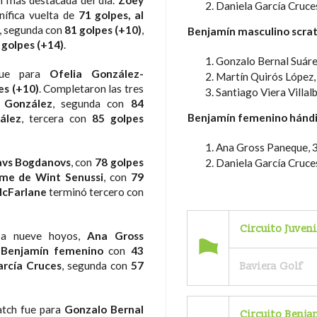
n más destacada del día.
Zoey
Daniela García Cruce
ífica vuelta de
71 golpes, al
, segunda con
81 golpes (+10)
,
Benjamín masculino scra
 golpes (+14)
.
Gonzalo Bernal Suáre
 fue para
Ofelia González-
Martín Quirós López,
es (+10)
. Completaron las tres
Santiago Viera Villal
 González
, segunda con
84
Benjamín femenino hánd
ález
, tercera con
85 golpes
Ana Gross Paneque, 3
avs Bogdanovs
, con
78 golpes
Daniela García Cruces
ime de Wint Senussi
, con
79
McFarlane
terminó tercero con
Circuito Juven
o a nueve hoyos,
Ana Gross
n
Benjamín femenino
con
43
arcía Cruces
, segunda con
57
Baviera Golf
ratch fue para
Gonzalo Bernal
Circuito Benj