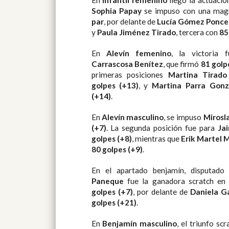
En
Infantil femenino
llegó la actuació
Sophia Papay
se impuso con una magn
par
, por delante de
Lucía Gómez Ponce
y
Paula Jiménez Tirado
, tercera con
85
En
Alevín femenino
, la victoria
Carrascosa Benítez
, que firmó
81 golp
primeras posiciones
Martina Tirado
golpes (+13)
, y
Martina Parra Gonz
(+14)
.
En
Alevín masculino
, se impuso
Mirosl
(+7)
. La segunda posición fue para
Ja
golpes (+8)
, mientras que
Erik Martel 
80 golpes (+9)
.
En el apartado benjamín, disputad
Paneque
fue la ganadora scratch e
golpes (+7)
, por delante de
Daniela G
golpes (+21)
.
En
Benjamín masculino
, el triunfo sc