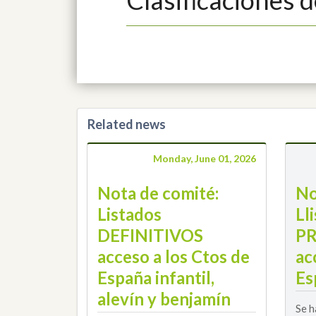
Related news
Monday, June 01, 2026
Nota de comité:
No
Listados
Ll
DEFINITIVOS
PR
acceso a los Ctos de
ac
España infantil,
Es
alevín y benjamín
Se h