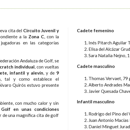
eva cita del
Circuito Juvenil y
Cadete femenino
pondiente a la
Zona C
, con la
 jugadoras en las categorías
Inés Pitarch Aguilar 
Elisa del Alcázar Gru
Sara Natalia Nejno, 
Federación Andaluza de Golf, se
Cadete masculino
cratch individual
, con vueltas
te, infantil y alevín
, y de
9
Thomas Vervaet, 79 
n
, tal y como establece el
Alberto Andrades Mar
 Álvaro Quirós estuvo presente
Javier Quesada Chave
Infantil masculino
biente, con mucho calor y sin
 Golf en unas condiciones
Rodrigo del Pino del 
ar de una magnífica cita de golf
Juan Antonio Macías 
Daniel Minguet Jurad