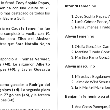
a lo firmó
Zoey Sophia Papay
,
Infantil femenino
menina
con una vuelta de
71
tro más destacado de todos los
Zoey Sophia Papay, 7
en Baviera Golf.
Lucía Gómez Ponce, 8
Paula Jiménez Tirado
oria en
Cadete femenino
fue
ue completó la vuelta con
91
Alevín femenino
 fue para
Elisa del Alcázar
ntras que
Sara Natalia Nejno
Ofelia González-Carr
Martina Tirado Gonzá
Martina Parra Gonzál
respondió a
Thomas Vervaet
,
s (+8)
. Le siguieron
Alberto
Alevín masculino
pes (+9)
, y
Javier Quesada
Miroslavs Bogdanovs,
Jaime de Wint Senussi
como ganador a
Rodrigo del
Erik Martel McFarlan
golpes (+4)
. La segunda plaza
con
77 golpes (+6)
, y la tercera
Benjamín femenino scrat
lpes (+8)
.
Ana Gross Paneque, 4