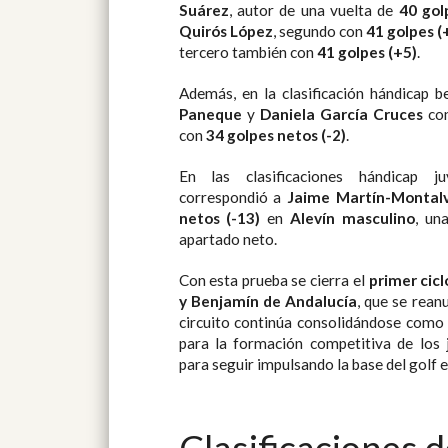
Suárez
, autor de una vuelta de
40 gol
Quirós López
, segundo con
41 golpes (
tercero también con
41 golpes (+5)
.
Además, en la clasificación hándicap 
Paneque
y
Daniela García Cruces
com
con
34 golpes netos (-2)
.
En las clasificaciones hándicap ju
correspondió a
Jaime Martín-Montal
netos (-13)
en
Alevín masculino
, un
apartado neto.
Con esta prueba se cierra el
primer cicl
y Benjamín de Andalucía
, que se rean
circuito continúa consolidándose como
para la formación competitiva de los 
para seguir impulsando la base del golf 
Clasificaciones 