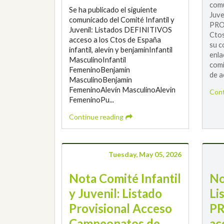
comu
Se ha publicado el siguiente
Juve
comunicado del Comité Infantil y
PRO
Juvenil: Listados DEFINITIVOS
Ctos
acceso a los Ctos de España
su c
infantil, alevín y benjamínInfantil
enla
MasculinoInfantil
com
FemeninoBenjamín
de a
MasculinoBenjamín
FemeninoAlevín MasculinoAlevin
Cont
FemeninoPu...
Continue reading
Tuesday, May 05, 2026
Nota Comité Infantil
No
y Juvenil: Listado
Li
Provisional Acceso
PR
Campeonatos de
ac