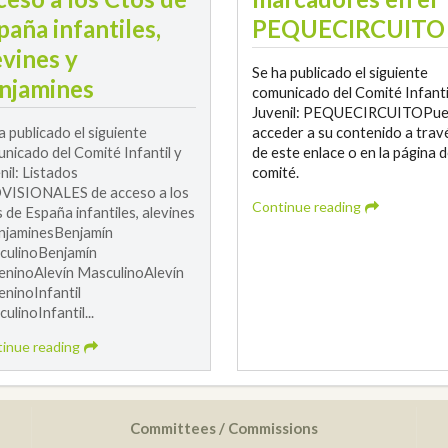
paña infantiles,
PEQUECIRCUITO
evines y
Se ha publicado el siguiente
njamines
comunicado del Comité Infanti
Juvenil: PEQUECIRCUITOPu
a publicado el siguiente
acceder a su contenido a trav
nicado del Comité Infantil y
de este enlace o en la página d
nil: Listados
comité.
VISIONALES de acceso a los
Continue reading
 de España infantiles, alevines
njaminesBenjamín
culinoBenjamín
ninoAlevín MasculinoAlevín
ninoInfantil
ulinoInfantil...
inue reading
Committees / Commissions