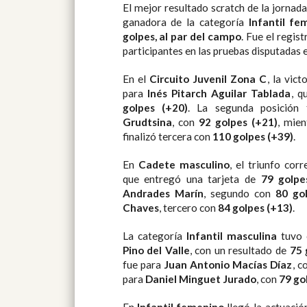
El mejor resultado scratch de la jornad
ganadora de la categoría
Infantil fe
golpes, al par del campo
. Fue el regis
participantes en las pruebas disputadas 
En el
Circuito Juvenil Zona C
, la vict
para
Inés Pitarch Aguilar Tablada
, q
golpes (+20)
. La segunda posición
Grudtsina
, con
92 golpes (+21)
, mie
finalizó tercera con
110 golpes (+39)
.
En
Cadete masculino
, el triunfo cor
que entregó una tarjeta de
79 golpe
Andrades Marín
, segundo con
80 gol
Chaves
, tercero con
84 golpes (+13)
.
La categoría
Infantil masculina
tuvo 
Pino del Valle
, con un resultado de
75 
fue para
Juan Antonio Macías Díaz
, 
para
Daniel Minguet Jurado
, con
79 go