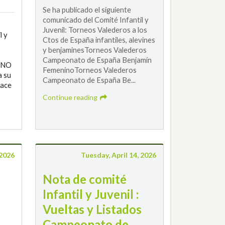
Se ha publicado el siguiente
comunicado del Comité Infantil y
Juvenil: Torneos Valederos a los
l y
Ctos de España infantiles, alevines
y benjaminesTorneos Valederos
Campeonato de España Benjamín
INO
FemeninoTorneos Valederos
 su
Campeonato de España Be...
lace
Continue reading
 2026
Tuesday, April 14, 2026
Nota de comité
Infantil y Juvenil :
Vueltas y Listados
Campeonato de