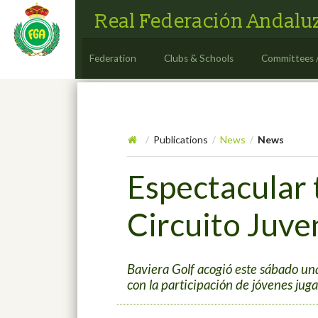
Real Federación Andaluz
Federation
Clubs & Schools
Committees 
Publications
News
News
/
/
/
Espectacular 
Circuito Juve
Baviera Golf acogió este sábado un
con la participación de jóvenes juga