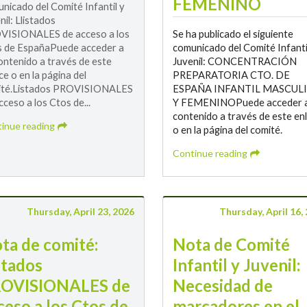
FEMENINO
nicado del Comité Infantil y
nil: Llistados
VISIONALES de acceso a los
Se ha publicado el siguiente
 de EspañaPuede acceder a
comunicado del Comité Infanti
ontenido a través de este
Juvenil: CONCENTRACIÓN
ce o en la página del
PREPARATORIA CTO. DE
ité.Listados PROVISIONALES
ESPAÑA INFANTIL MASCUL
cceso a los Ctos de...
Y FEMENINOPuede acceder a
contenido a través de este en
inue reading
o en la página del comité.
Continue reading
Thursday, April 23, 2026
Thursday, April 16,
ta de comité:
Nota de Comité
stados
Infantil y Juvenil:
OVISIONALES de
Necesidad de
ceso a los Ctos de
marcadores en el