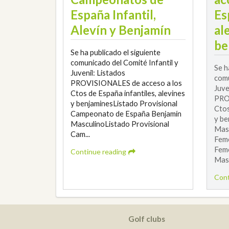
España Infantil,
Es
Alevín y Benjamín
al
be
Se ha publicado el siguiente
comunicado del Comité Infantil y
Se h
Juvenil: Listados
comu
PROVISIONALES de acceso a los
Juve
Ctos de España infantiles, alevines
PRO
y benjaminesListado Provisional
Ctos
Campeonato de España Benjamín
y be
MasculinoListado Provisional
Mas
Cam...
Feme
Feme
Continue reading
Masc
Cont
Golf clubs