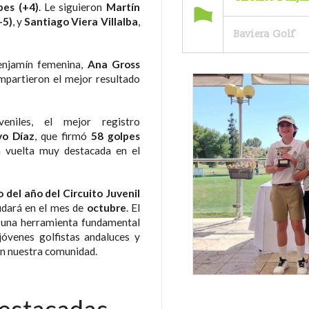
pes (+4)
. Le siguieron
Martín
+5)
, y
Santiago Viera Villalba
,
Baviera Golf
benjamín femenina,
Ana Gross
partieron el mejor resultado
veniles, el mejor registro
vo Díaz
, que firmó
58 golpes
a vuelta muy destacada en el
o del año del Circuito Juvenil
udará en el mes de
octubre
. El
 una herramienta fundamental
jóvenes golfistas andaluces y
en nuestra comunidad.
destacadas